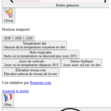
Brebis galeuses
Climat
Horizon temporel
2030
2050
2100
Température été
Hausse de la température moyenne en été
Nuits tropicales
Nuits où la température ne descend pas sous 20°C
Jours de canicule
Stress hydrique
Jours où la température dépasse 35°C
Jours avec sol sec en été
Élévation niveau mer
Élévation prévue du niveau de la mer
Une initiative par
Bonpote.com
Soutenir le projet
Villes