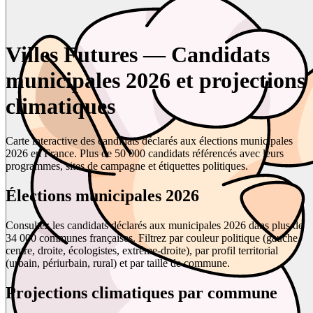
Villes Futures — Candidats
municipales 2026 et projections
climatiques
Carte interactive des candidats déclarés aux élections municipales
2026 en France. Plus de 50 000 candidats référencés avec leurs
programmes, sites de campagne et étiquettes politiques.
Élections municipales 2026
Consultez les candidats déclarés aux municipales 2026 dans plus de
34 000 communes françaises. Filtrez par couleur politique (gauche,
centre, droite, écologistes, extrême-droite), par profil territorial
(urbain, périurbain, rural) et par taille de commune.
Projections climatiques par commune