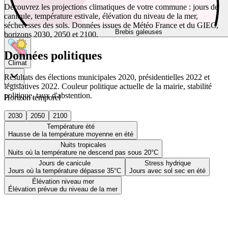
Découvrez les projections climatiques de votre commune : jours de
canicule, température estivale, élévation du niveau de la mer,
sécheresses des sols. Données issues de Météo France et du GIEC,
Brebis galeuses
horizons 2030, 2050 et 2100.
Données politiques
Climat
Résultats des élections municipales 2020, présidentielles 2022 et
législatives 2022. Couleur politique actuelle de la mairie, stabilité
politique, taux d'abstention.
Horizon temporel
2030
2050
2100
Température été
Hausse de la température moyenne en été
Nuits tropicales
Nuits où la température ne descend pas sous 20°C
Jours de canicule
Stress hydrique
Jours où la température dépasse 35°C
Jours avec sol sec en été
Élévation niveau mer
Élévation prévue du niveau de la mer