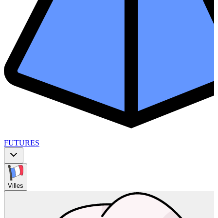
FUTURES
Villes