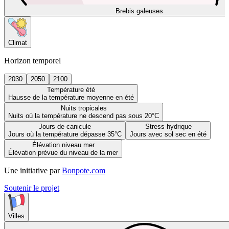
Brebis galeuses
Climat
Horizon temporel
2030
2050
2100
Température été
Hausse de la température moyenne en été
Nuits tropicales
Nuits où la température ne descend pas sous 20°C
Jours de canicule
Stress hydrique
Jours où la température dépasse 35°C
Jours avec sol sec en été
Élévation niveau mer
Élévation prévue du niveau de la mer
Une initiative par
Bonpote.com
Soutenir le projet
Villes