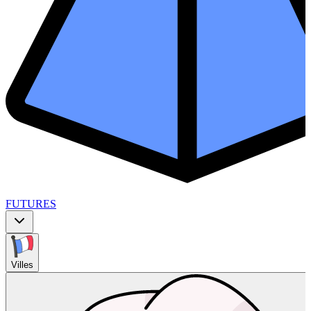
FUTURES
Villes