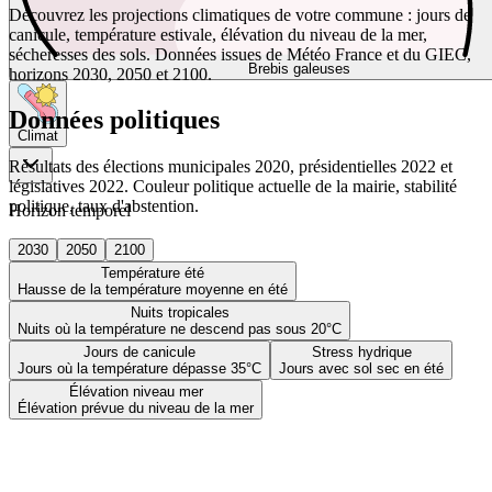
Découvrez les projections climatiques de votre commune : jours de
canicule, température estivale, élévation du niveau de la mer,
sécheresses des sols. Données issues de Météo France et du GIEC,
Brebis galeuses
horizons 2030, 2050 et 2100.
Données politiques
Climat
Résultats des élections municipales 2020, présidentielles 2022 et
législatives 2022. Couleur politique actuelle de la mairie, stabilité
politique, taux d'abstention.
Horizon temporel
2030
2050
2100
Température été
Hausse de la température moyenne en été
Nuits tropicales
Nuits où la température ne descend pas sous 20°C
Jours de canicule
Stress hydrique
Jours où la température dépasse 35°C
Jours avec sol sec en été
Élévation niveau mer
Élévation prévue du niveau de la mer