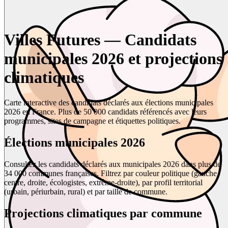
Villes Futures — Candidats
municipales 2026 et projections
climatiques
Carte interactive des candidats déclarés aux élections municipales
2026 en France. Plus de 50 000 candidats référencés avec leurs
programmes, sites de campagne et étiquettes politiques.
Élections municipales 2026
Consultez les candidats déclarés aux municipales 2026 dans plus de
34 000 communes françaises. Filtrez par couleur politique (gauche,
centre, droite, écologistes, extrême-droite), par profil territorial
(urbain, périurbain, rural) et par taille de commune.
Projections climatiques par commune