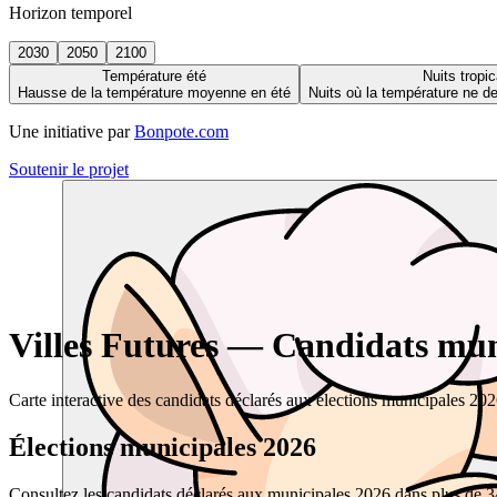
Horizon temporel
2030
2050
2100
Température été
Nuits tropic
Hausse de la température moyenne en été
Nuits où la température ne 
Une initiative par
Bonpote.com
Soutenir le projet
Villes Futures — Candidats muni
Carte interactive des candidats déclarés aux élections municipales 20
Élections municipales 2026
Consultez les candidats déclarés aux municipales 2026 dans plus de 34 0