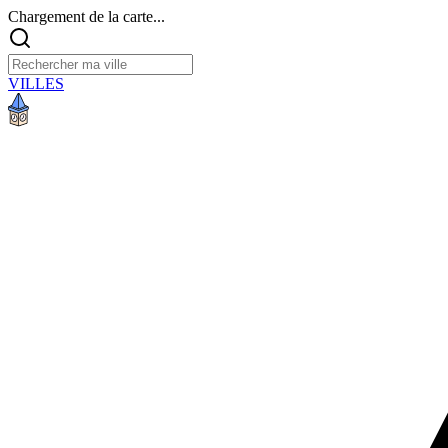
Chargement de la carte...
VILLES