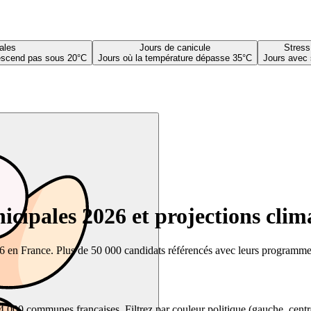
ales
Jours de canicule
Stress
descend pas sous 20°C
Jours où la température dépasse 35°C
Jours avec 
cipales 2026 et projections clim
26 en France. Plus de 50 000 candidats référencés avec leurs programmes,
00 communes françaises. Filtrez par couleur politique (gauche, centre, dr