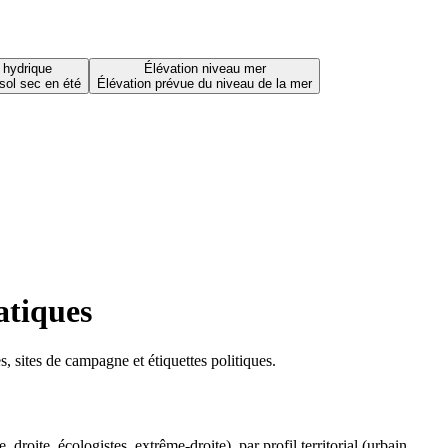
 hydrique
Élévation niveau mer
sol sec en été
Élévation prévue du niveau de la mer
atiques
 sites de campagne et étiquettes politiques.
oite, écologistes, extrême-droite), par profil territorial (urbain,