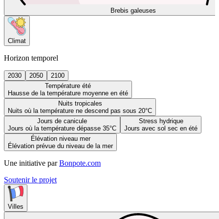
Brebis galeuses
Climat
Horizon temporel
2030
2050
2100
Température été
Hausse de la température moyenne en été
Nuits tropicales
Nuits où la température ne descend pas sous 20°C
Jours de canicule
Stress hydrique
Jours où la température dépasse 35°C
Jours avec sol sec en été
Élévation niveau mer
Élévation prévue du niveau de la mer
Une initiative par
Bonpote.com
Soutenir le projet
Villes