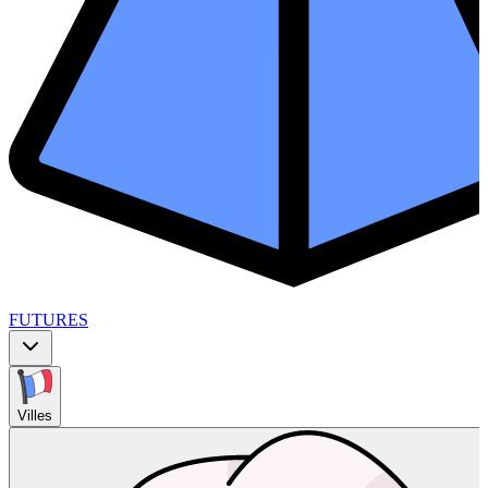
FUTURES
Villes