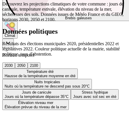
Découvrez les projections climatiques de votre commune : jours de
canicule, température estivale, élévation du niveau de la mer,
sécheresses des sols. Données issues de Météo France et du GIEC,
Brebis galeuses
horizons 2030, 2050 et 2100.
Données politiques
Climat
Résultats des élections municipales 2020, présidentielles 2022 et
législatives 2022. Couleur politique actuelle de la mairie, stabilité
politique, taux d'abstention.
Horizon temporel
2030
2050
2100
Température été
Hausse de la température moyenne en été
Nuits tropicales
Nuits où la température ne descend pas sous 20°C
Jours de canicule
Stress hydrique
Jours où la température dépasse 35°C
Jours avec sol sec en été
Élévation niveau mer
Élévation prévue du niveau de la mer