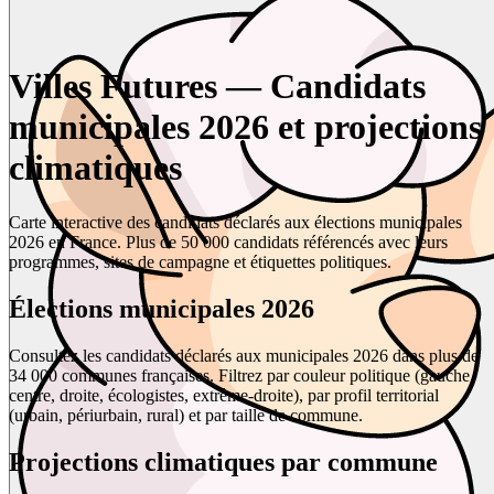
Villes Futures — Candidats
municipales 2026 et projections
climatiques
Carte interactive des candidats déclarés aux élections municipales
2026 en France. Plus de 50 000 candidats référencés avec leurs
programmes, sites de campagne et étiquettes politiques.
Élections municipales 2026
Consultez les candidats déclarés aux municipales 2026 dans plus de
34 000 communes françaises. Filtrez par couleur politique (gauche,
centre, droite, écologistes, extrême-droite), par profil territorial
(urbain, périurbain, rural) et par taille de commune.
Projections climatiques par commune