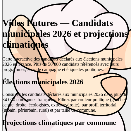
Villes Futures — Candidats
municipales 2026 et projections
climatiques
Carte interactive des candidats déclarés aux élections municipales
2026 en France. Plus de 50 000 candidats référencés avec leurs
programmes, sites de campagne et étiquettes politiques.
Élections municipales 2026
Consultez les candidats déclarés aux municipales 2026 dans plus de
34 000 communes françaises. Filtrez par couleur politique (gauche,
centre, droite, écologistes, extrême-droite), par profil territorial
(urbain, périurbain, rural) et par taille de commune.
Projections climatiques par commune