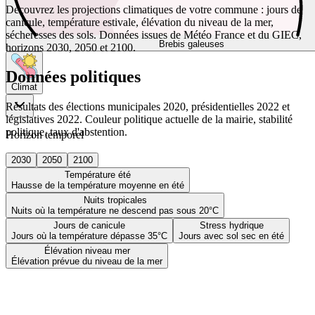
Découvrez les projections climatiques de votre commune : jours de
canicule, température estivale, élévation du niveau de la mer,
sécheresses des sols. Données issues de Météo France et du GIEC,
Brebis galeuses
horizons 2030, 2050 et 2100.
Données politiques
Climat
Résultats des élections municipales 2020, présidentielles 2022 et
législatives 2022. Couleur politique actuelle de la mairie, stabilité
politique, taux d'abstention.
Horizon temporel
2030
2050
2100
Température été
Hausse de la température moyenne en été
Nuits tropicales
Nuits où la température ne descend pas sous 20°C
Jours de canicule
Stress hydrique
Jours où la température dépasse 35°C
Jours avec sol sec en été
Élévation niveau mer
Élévation prévue du niveau de la mer