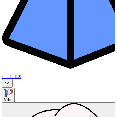
FUTURES
Villes