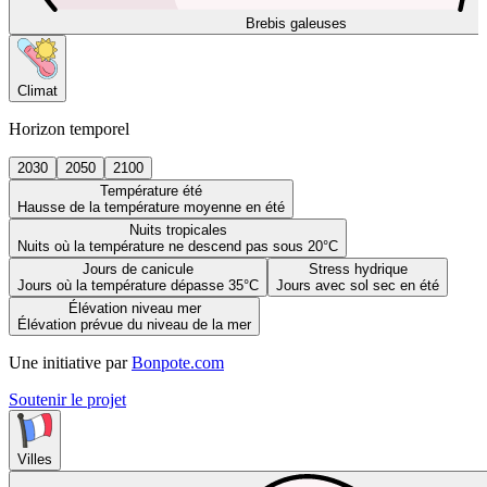
Brebis galeuses
Climat
Horizon temporel
2030
2050
2100
Température été
Hausse de la température moyenne en été
Nuits tropicales
Nuits où la température ne descend pas sous 20°C
Jours de canicule
Stress hydrique
Jours où la température dépasse 35°C
Jours avec sol sec en été
Élévation niveau mer
Élévation prévue du niveau de la mer
Une initiative par
Bonpote.com
Soutenir le projet
Villes