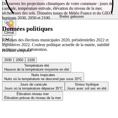
Découvrez les projections climatiques de votre commune : jours de
canicule, température estivale, élévation du niveau de la mer,
sécheresses des sols. Données issues de Météo France et du GIEC,
Brebis galeuses
horizons 2030, 2050 et 2100.
Données politiques
Climat
Résultats des élections municipales 2020, présidentielles 2022 et
législatives 2022. Couleur politique actuelle de la mairie, stabilité
politique, taux d'abstention.
Horizon temporel
2030
2050
2100
Température été
Hausse de la température moyenne en été
Nuits tropicales
Nuits où la température ne descend pas sous 20°C
Jours de canicule
Stress hydrique
Jours où la température dépasse 35°C
Jours avec sol sec en été
Élévation niveau mer
Élévation prévue du niveau de la mer