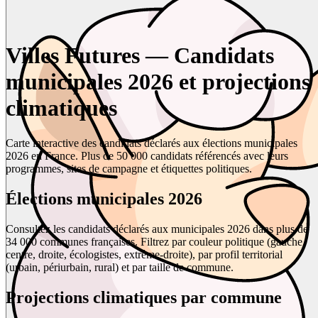
Villes Futures — Candidats
municipales 2026 et projections
climatiques
Carte interactive des candidats déclarés aux élections municipales
2026 en France. Plus de 50 000 candidats référencés avec leurs
programmes, sites de campagne et étiquettes politiques.
Élections municipales 2026
Consultez les candidats déclarés aux municipales 2026 dans plus de
34 000 communes françaises. Filtrez par couleur politique (gauche,
centre, droite, écologistes, extrême-droite), par profil territorial
(urbain, périurbain, rural) et par taille de commune.
Projections climatiques par commune