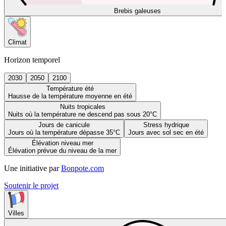
Brebis galeuses
Climat
Horizon temporel
2030
2050
2100
Température été
Hausse de la température moyenne en été
Nuits tropicales
Nuits où la température ne descend pas sous 20°C
Jours de canicule
Stress hydrique
Jours où la température dépasse 35°C
Jours avec sol sec en été
Élévation niveau mer
Élévation prévue du niveau de la mer
Une initiative par
Bonpote.com
Soutenir le projet
Villes