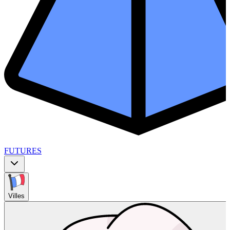
FUTURES
Villes