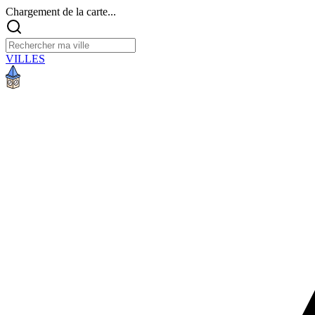
Chargement de la carte...
VILLES