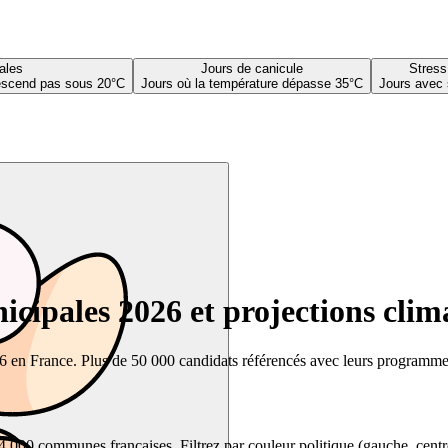
ales
Jours de canicule
Stress
descend pas sous 20°C
Jours où la température dépasse 35°C
Jours avec 
cipales 2026 et projections clim
26 en France. Plus de 50 000 candidats référencés avec leurs programmes,
00 communes françaises. Filtrez par couleur politique (gauche, centre, dr