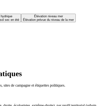
 hydrique
Élévation niveau mer
sol sec en été
Élévation prévue du niveau de la mer
atiques
 sites de campagne et étiquettes politiques.
oite, écologistes, extrême-droite), par profil territorial (urbain,