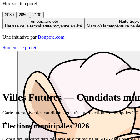
Horizon temporel
2030
2050
2100
Température été
Nuits tropic
Hausse de la température moyenne en été
Nuits où la température ne 
Une initiative par
Bonpote.com
Soutenir le projet
Villes Futures — Candidats muni
Carte interactive des candidats déclarés aux élections municipales 20
Élections municipales 2026
Consultez les candidats déclarés aux municipales 2026 dans plus de 34 0