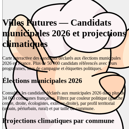
Villes Futures — Candidats
municipales 2026 et projections
climatiques
Carte interactive des candidats déclarés aux élections municipales
2026 en France. Plus de 50 000 candidats référencés avec leurs
programmes, sites de campagne et étiquettes politiques.
Élections municipales 2026
Consultez les candidats déclarés aux municipales 2026 dans plus de
34 000 communes françaises. Filtrez par couleur politique (gauche,
centre, droite, écologistes, extrême-droite), par profil territorial
(urbain, périurbain, rural) et par taille de commune.
Projections climatiques par commune