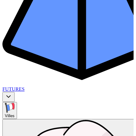
FUTURES
Villes