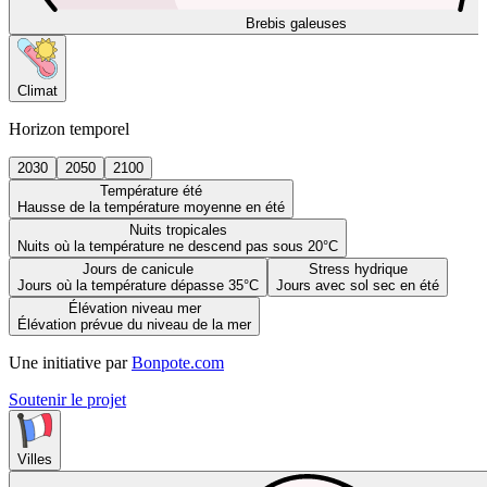
Brebis galeuses
Climat
Horizon temporel
2030
2050
2100
Température été
Hausse de la température moyenne en été
Nuits tropicales
Nuits où la température ne descend pas sous 20°C
Jours de canicule
Stress hydrique
Jours où la température dépasse 35°C
Jours avec sol sec en été
Élévation niveau mer
Élévation prévue du niveau de la mer
Une initiative par
Bonpote.com
Soutenir le projet
Villes