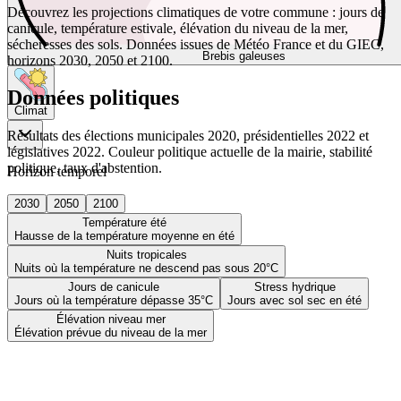
Découvrez les projections climatiques de votre commune : jours de
canicule, température estivale, élévation du niveau de la mer,
sécheresses des sols. Données issues de Météo France et du GIEC,
Brebis galeuses
horizons 2030, 2050 et 2100.
Données politiques
Climat
Résultats des élections municipales 2020, présidentielles 2022 et
législatives 2022. Couleur politique actuelle de la mairie, stabilité
politique, taux d'abstention.
Horizon temporel
2030
2050
2100
Température été
Hausse de la température moyenne en été
Nuits tropicales
Nuits où la température ne descend pas sous 20°C
Jours de canicule
Stress hydrique
Jours où la température dépasse 35°C
Jours avec sol sec en été
Élévation niveau mer
Élévation prévue du niveau de la mer