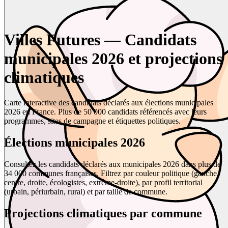
Villes Futures — Candidats
municipales 2026 et projections
climatiques
Carte interactive des candidats déclarés aux élections municipales
2026 en France. Plus de 50 000 candidats référencés avec leurs
programmes, sites de campagne et étiquettes politiques.
Élections municipales 2026
Consultez les candidats déclarés aux municipales 2026 dans plus de
34 000 communes françaises. Filtrez par couleur politique (gauche,
centre, droite, écologistes, extrême-droite), par profil territorial
(urbain, périurbain, rural) et par taille de commune.
Projections climatiques par commune