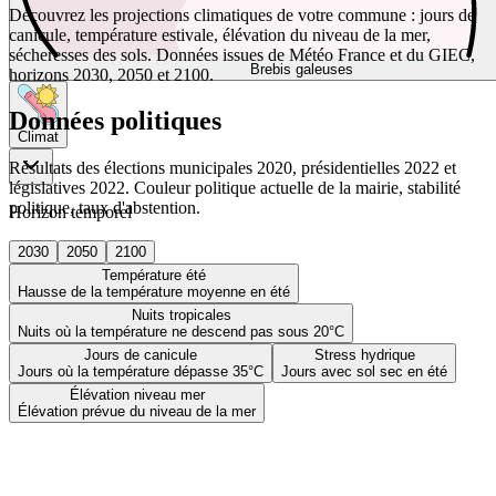
Découvrez les projections climatiques de votre commune : jours de
canicule, température estivale, élévation du niveau de la mer,
sécheresses des sols. Données issues de Météo France et du GIEC,
Brebis galeuses
horizons 2030, 2050 et 2100.
Données politiques
Climat
Résultats des élections municipales 2020, présidentielles 2022 et
législatives 2022. Couleur politique actuelle de la mairie, stabilité
politique, taux d'abstention.
Horizon temporel
2030
2050
2100
Température été
Hausse de la température moyenne en été
Nuits tropicales
Nuits où la température ne descend pas sous 20°C
Jours de canicule
Stress hydrique
Jours où la température dépasse 35°C
Jours avec sol sec en été
Élévation niveau mer
Élévation prévue du niveau de la mer