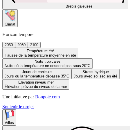
Brebis galeuses
Climat
Horizon temporel
2030
2050
2100
Température été
Hausse de la température moyenne en été
Nuits tropicales
Nuits où la température ne descend pas sous 20°C
Jours de canicule
Stress hydrique
Jours où la température dépasse 35°C
Jours avec sol sec en été
Élévation niveau mer
Élévation prévue du niveau de la mer
Une initiative par
Bonpote.com
Soutenir le projet
Villes