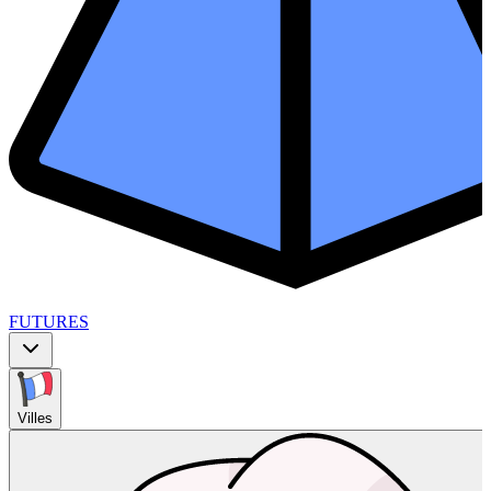
FUTURES
Villes