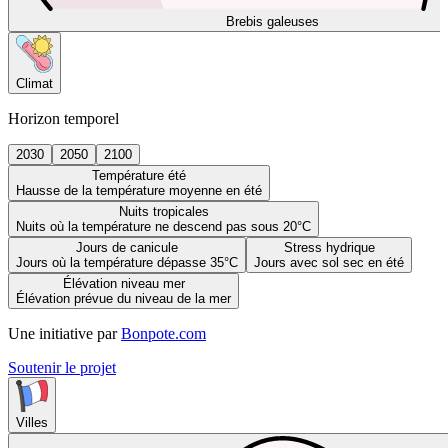
Brebis galeuses
Climat
Horizon temporel
2030
2050
2100
Température été
Hausse de la température moyenne en été
Nuits tropicales
Nuits où la température ne descend pas sous 20°C
Jours de canicule
Stress hydrique
Jours où la température dépasse 35°C
Jours avec sol sec en été
Élévation niveau mer
Élévation prévue du niveau de la mer
Une initiative par
Bonpote.com
Soutenir le projet
Villes