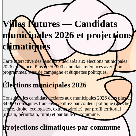
Villes Futures — Candidats
municipales 2026 et projections
climatiques
Carte interactive des candidats déclarés aux élections municipales
2026 en France. Plus de 50 000 candidats référencés avec leurs
programmes, sites de campagne et étiquettes politiques.
Élections municipales 2026
Consultez les candidats déclarés aux municipales 2026 dans plus de
34 000 communes françaises. Filtrez par couleur politique (gauche,
centre, droite, écologistes, extrême-droite), par profil territorial
(urbain, périurbain, rural) et par taille de commune.
Projections climatiques par commune