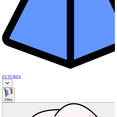
FUTURES
Villes