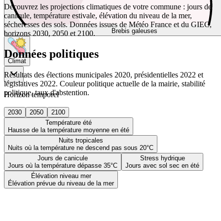
Découvrez les projections climatiques de votre commune : jours de
canicule, température estivale, élévation du niveau de la mer,
sécheresses des sols. Données issues de Météo France et du GIEC,
Brebis galeuses
horizons 2030, 2050 et 2100.
Données politiques
Climat
Résultats des élections municipales 2020, présidentielles 2022 et
législatives 2022. Couleur politique actuelle de la mairie, stabilité
politique, taux d'abstention.
Horizon temporel
2030
2050
2100
Température été
Hausse de la température moyenne en été
Nuits tropicales
Nuits où la température ne descend pas sous 20°C
Jours de canicule
Stress hydrique
Jours où la température dépasse 35°C
Jours avec sol sec en été
Élévation niveau mer
Élévation prévue du niveau de la mer