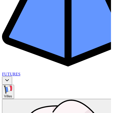
FUTURES
Villes