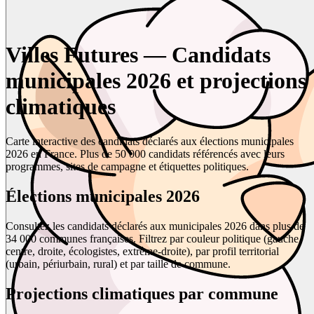
Villes Futures — Candidats
municipales 2026 et projections
climatiques
Carte interactive des candidats déclarés aux élections municipales
2026 en France. Plus de 50 000 candidats référencés avec leurs
programmes, sites de campagne et étiquettes politiques.
Élections municipales 2026
Consultez les candidats déclarés aux municipales 2026 dans plus de
34 000 communes françaises. Filtrez par couleur politique (gauche,
centre, droite, écologistes, extrême-droite), par profil territorial
(urbain, périurbain, rural) et par taille de commune.
Projections climatiques par commune