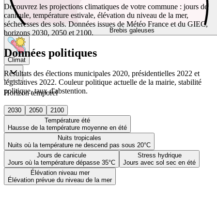
Découvrez les projections climatiques de votre commune : jours de
canicule, température estivale, élévation du niveau de la mer,
sécheresses des sols. Données issues de Météo France et du GIEC,
Brebis galeuses
horizons 2030, 2050 et 2100.
Données politiques
Climat
Résultats des élections municipales 2020, présidentielles 2022 et
législatives 2022. Couleur politique actuelle de la mairie, stabilité
politique, taux d'abstention.
Horizon temporel
2030
2050
2100
Température été
Hausse de la température moyenne en été
Nuits tropicales
Nuits où la température ne descend pas sous 20°C
Jours de canicule
Stress hydrique
Jours où la température dépasse 35°C
Jours avec sol sec en été
Élévation niveau mer
Élévation prévue du niveau de la mer