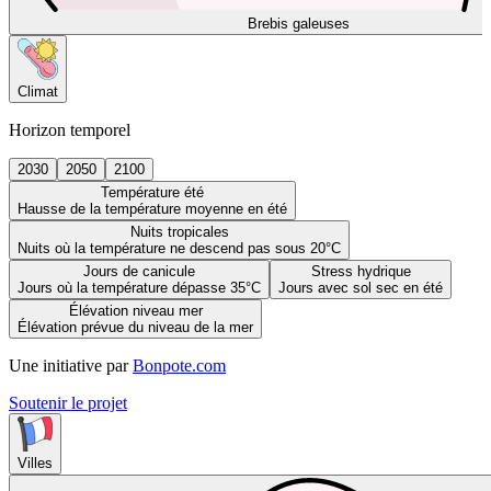
Brebis galeuses
Climat
Horizon temporel
2030
2050
2100
Température été
Hausse de la température moyenne en été
Nuits tropicales
Nuits où la température ne descend pas sous 20°C
Jours de canicule
Stress hydrique
Jours où la température dépasse 35°C
Jours avec sol sec en été
Élévation niveau mer
Élévation prévue du niveau de la mer
Une initiative par
Bonpote.com
Soutenir le projet
Villes