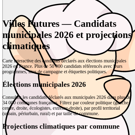
Villes Futures — Candidats
municipales 2026 et projections
climatiques
Carte interactive des candidats déclarés aux élections municipales
2026 en France. Plus de 50 000 candidats référencés avec leurs
programmes, sites de campagne et étiquettes politiques.
Élections municipales 2026
Consultez les candidats déclarés aux municipales 2026 dans plus de
34 000 communes françaises. Filtrez par couleur politique (gauche,
centre, droite, écologistes, extrême-droite), par profil territorial
(urbain, périurbain, rural) et par taille de commune.
Projections climatiques par commune