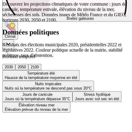
Découvrez les projections climatiques de votre commune : jours de
canicule, température estivale, élévation du niveau de la mer,
sécheresses des sols. Données issues de Météo France et du GIEC,
Brebis galeuses
horizons 2030, 2050 et 2100.
Données politiques
Climat
Résultats des élections municipales 2020, présidentielles 2022 et
législatives 2022. Couleur politique actuelle de la mairie, stabilité
politique, taux d'abstention.
Horizon temporel
2030
2050
2100
Température été
Hausse de la température moyenne en été
Nuits tropicales
Nuits où la température ne descend pas sous 20°C
Jours de canicule
Stress hydrique
Jours où la température dépasse 35°C
Jours avec sol sec en été
Élévation niveau mer
Élévation prévue du niveau de la mer