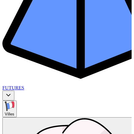
FUTURES
Villes