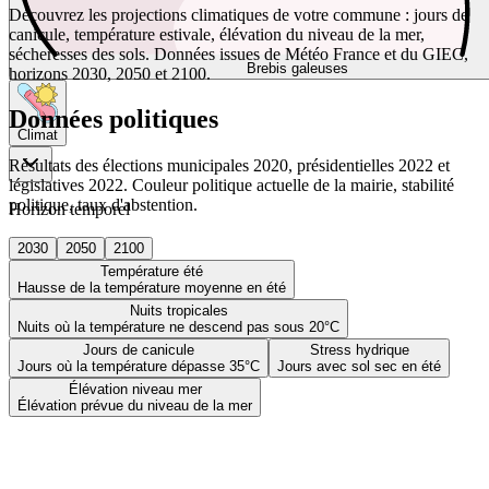
Découvrez les projections climatiques de votre commune : jours de
canicule, température estivale, élévation du niveau de la mer,
sécheresses des sols. Données issues de Météo France et du GIEC,
Brebis galeuses
horizons 2030, 2050 et 2100.
Données politiques
Climat
Résultats des élections municipales 2020, présidentielles 2022 et
législatives 2022. Couleur politique actuelle de la mairie, stabilité
politique, taux d'abstention.
Horizon temporel
2030
2050
2100
Température été
Hausse de la température moyenne en été
Nuits tropicales
Nuits où la température ne descend pas sous 20°C
Jours de canicule
Stress hydrique
Jours où la température dépasse 35°C
Jours avec sol sec en été
Élévation niveau mer
Élévation prévue du niveau de la mer