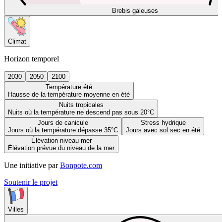
Brebis galeuses
Climat
Horizon temporel
2030
2050
2100
Température été
Hausse de la température moyenne en été
Nuits tropicales
Nuits où la température ne descend pas sous 20°C
Jours de canicule
Stress hydrique
Jours où la température dépasse 35°C
Jours avec sol sec en été
Élévation niveau mer
Élévation prévue du niveau de la mer
Une initiative par
Bonpote.com
Soutenir le projet
Villes