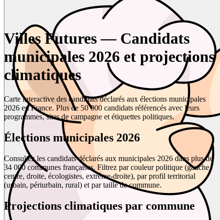
Villes Futures — Candidats
municipales 2026 et projections
climatiques
Carte interactive des candidats déclarés aux élections municipales
2026 en France. Plus de 50 000 candidats référencés avec leurs
programmes, sites de campagne et étiquettes politiques.
Élections municipales 2026
Consultez les candidats déclarés aux municipales 2026 dans plus de
34 000 communes françaises. Filtrez par couleur politique (gauche,
centre, droite, écologistes, extrême-droite), par profil territorial
(urbain, périurbain, rural) et par taille de commune.
Projections climatiques par commune