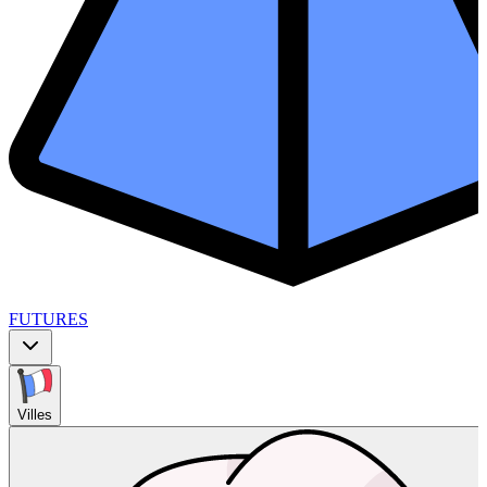
FUTURES
Villes