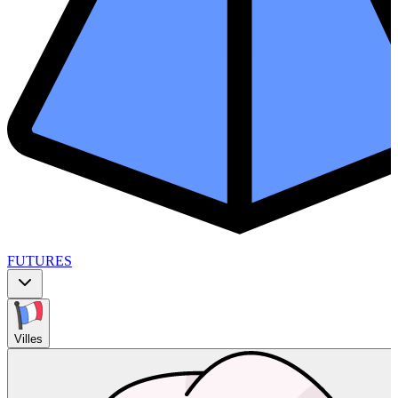
FUTURES
Villes