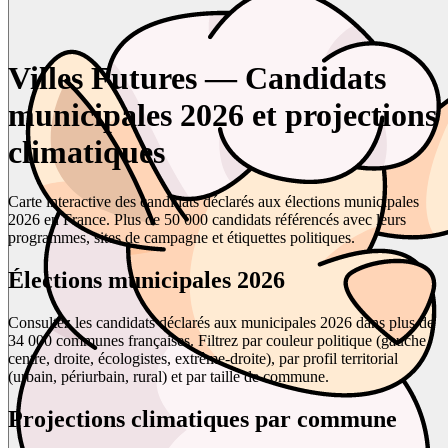
Villes Futures — Candidats
municipales 2026 et projections
climatiques
Carte interactive des candidats déclarés aux élections municipales
2026 en France. Plus de 50 000 candidats référencés avec leurs
programmes, sites de campagne et étiquettes politiques.
Élections municipales 2026
Consultez les candidats déclarés aux municipales 2026 dans plus de
34 000 communes françaises. Filtrez par couleur politique (gauche,
centre, droite, écologistes, extrême-droite), par profil territorial
(urbain, périurbain, rural) et par taille de commune.
Projections climatiques par commune