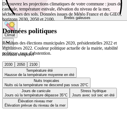
Découvrez les projections climatiques de votre commune : jours de
canicule, température estivale, élévation du niveau de la mer,
sécheresses des sols. Données issues de Météo France et du GIEC,
Brebis galeuses
horizons 2030, 2050 et 2100.
Données politiques
Climat
Résultats des élections municipales 2020, présidentielles 2022 et
législatives 2022. Couleur politique actuelle de la mairie, stabilité
politique, taux d'abstention.
Horizon temporel
2030
2050
2100
Température été
Hausse de la température moyenne en été
Nuits tropicales
Nuits où la température ne descend pas sous 20°C
Jours de canicule
Stress hydrique
Jours où la température dépasse 35°C
Jours avec sol sec en été
Élévation niveau mer
Élévation prévue du niveau de la mer