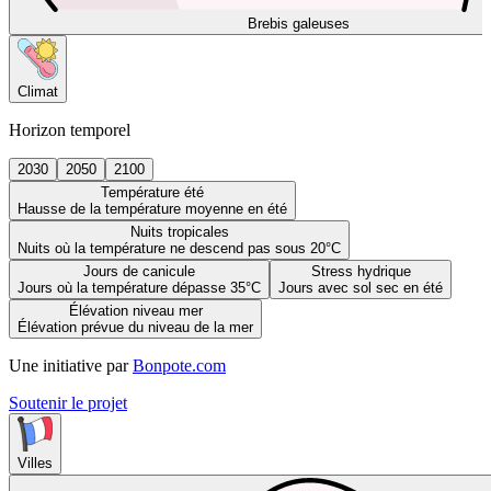
Brebis galeuses
Climat
Horizon temporel
2030
2050
2100
Température été
Hausse de la température moyenne en été
Nuits tropicales
Nuits où la température ne descend pas sous 20°C
Jours de canicule
Stress hydrique
Jours où la température dépasse 35°C
Jours avec sol sec en été
Élévation niveau mer
Élévation prévue du niveau de la mer
Une initiative par
Bonpote.com
Soutenir le projet
Villes