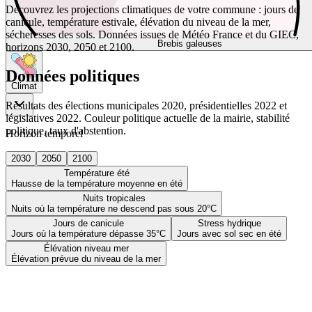
Découvrez les projections climatiques de votre commune : jours de
canicule, température estivale, élévation du niveau de la mer,
sécheresses des sols. Données issues de Météo France et du GIEC,
Brebis galeuses
horizons 2030, 2050 et 2100.
Données politiques
Climat
Résultats des élections municipales 2020, présidentielles 2022 et
législatives 2022. Couleur politique actuelle de la mairie, stabilité
politique, taux d'abstention.
Horizon temporel
2030
2050
2100
Température été
Hausse de la température moyenne en été
Nuits tropicales
Nuits où la température ne descend pas sous 20°C
Jours de canicule
Stress hydrique
Jours où la température dépasse 35°C
Jours avec sol sec en été
Élévation niveau mer
Élévation prévue du niveau de la mer