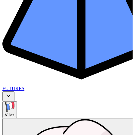
FUTURES
Villes