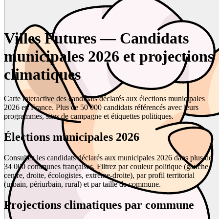
Villes Futures — Candidats
municipales 2026 et projections
climatiques
Carte interactive des candidats déclarés aux élections municipales
2026 en France. Plus de 50 000 candidats référencés avec leurs
programmes, sites de campagne et étiquettes politiques.
Élections municipales 2026
Consultez les candidats déclarés aux municipales 2026 dans plus de
34 000 communes françaises. Filtrez par couleur politique (gauche,
centre, droite, écologistes, extrême-droite), par profil territorial
(urbain, périurbain, rural) et par taille de commune.
Projections climatiques par commune