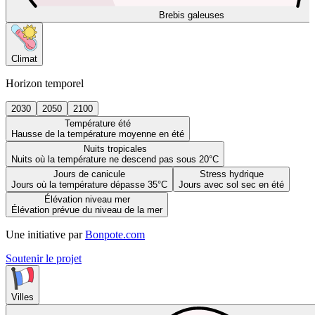
Brebis galeuses
Climat
Horizon temporel
2030
2050
2100
Température été
Hausse de la température moyenne en été
Nuits tropicales
Nuits où la température ne descend pas sous 20°C
Jours de canicule
Stress hydrique
Jours où la température dépasse 35°C
Jours avec sol sec en été
Élévation niveau mer
Élévation prévue du niveau de la mer
Une initiative par
Bonpote.com
Soutenir le projet
Villes