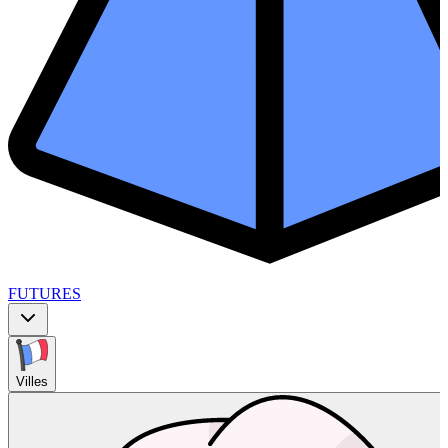
FUTURES
Villes