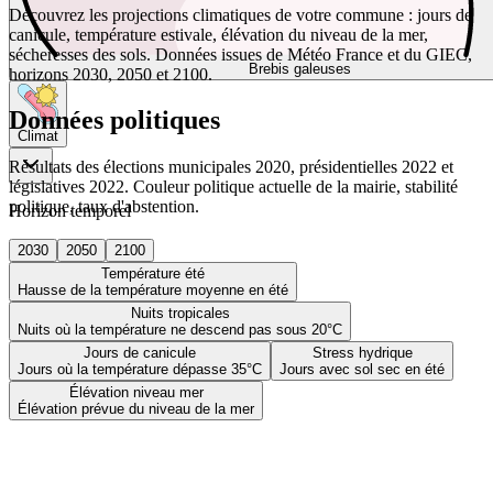
Découvrez les projections climatiques de votre commune : jours de
canicule, température estivale, élévation du niveau de la mer,
sécheresses des sols. Données issues de Météo France et du GIEC,
Brebis galeuses
horizons 2030, 2050 et 2100.
Données politiques
Climat
Résultats des élections municipales 2020, présidentielles 2022 et
législatives 2022. Couleur politique actuelle de la mairie, stabilité
politique, taux d'abstention.
Horizon temporel
2030
2050
2100
Température été
Hausse de la température moyenne en été
Nuits tropicales
Nuits où la température ne descend pas sous 20°C
Jours de canicule
Stress hydrique
Jours où la température dépasse 35°C
Jours avec sol sec en été
Élévation niveau mer
Élévation prévue du niveau de la mer