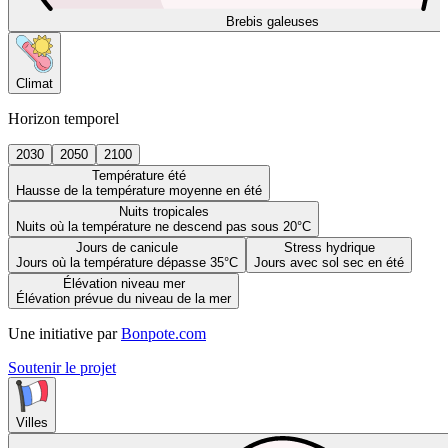
Brebis galeuses
Climat
Horizon temporel
2030
2050
2100
Température été
Hausse de la température moyenne en été
Nuits tropicales
Nuits où la température ne descend pas sous 20°C
Jours de canicule
Stress hydrique
Jours où la température dépasse 35°C
Jours avec sol sec en été
Élévation niveau mer
Élévation prévue du niveau de la mer
Une initiative par
Bonpote.com
Soutenir le projet
Villes