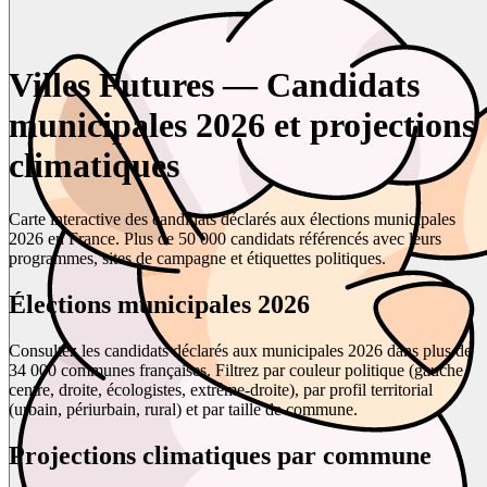
Villes Futures — Candidats
municipales 2026 et projections
climatiques
Carte interactive des candidats déclarés aux élections municipales
2026 en France. Plus de 50 000 candidats référencés avec leurs
programmes, sites de campagne et étiquettes politiques.
Élections municipales 2026
Consultez les candidats déclarés aux municipales 2026 dans plus de
34 000 communes françaises. Filtrez par couleur politique (gauche,
centre, droite, écologistes, extrême-droite), par profil territorial
(urbain, périurbain, rural) et par taille de commune.
Projections climatiques par commune