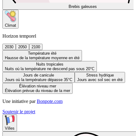
Brebis galeuses
Climat
Horizon temporel
2030
2050
2100
Température été
Hausse de la température moyenne en été
Nuits tropicales
Nuits où la température ne descend pas sous 20°C
Jours de canicule
Stress hydrique
Jours où la température dépasse 35°C
Jours avec sol sec en été
Élévation niveau mer
Élévation prévue du niveau de la mer
Une initiative par
Bonpote.com
Soutenir le projet
Villes