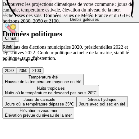
Découvrez les projections climatiques de votre commune : jours de
canicule, température estivale, élévation du niveau de la mer,
sécheresses des sols. Données issues de Météo France et du GIEC,
Brebis galeuses
horizons 2030, 2050 et 2100.
Données politiques
Climat
Résultats des élections municipales 2020, présidentielles 2022 et
législatives 2022. Couleur politique actuelle de la mairie, stabilité
politique, taux d'abstention.
Horizon temporel
2030
2050
2100
Température été
Hausse de la température moyenne en été
Nuits tropicales
Nuits où la température ne descend pas sous 20°C
Jours de canicule
Stress hydrique
Jours où la température dépasse 35°C
Jours avec sol sec en été
Élévation niveau mer
Élévation prévue du niveau de la mer