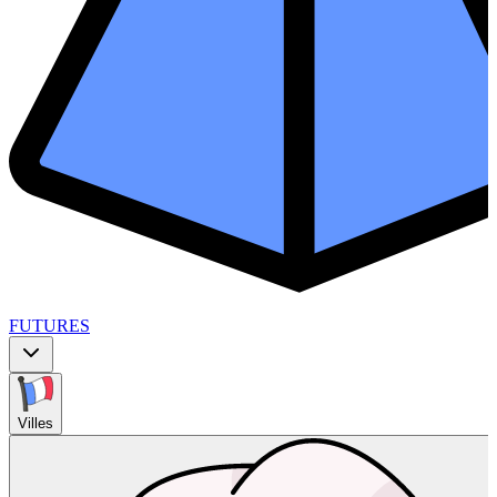
FUTURES
Villes