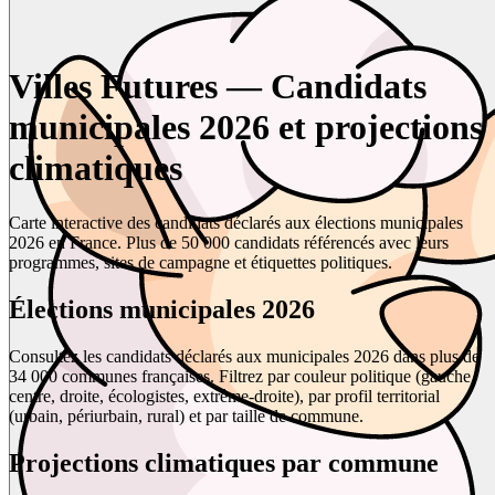
Villes Futures — Candidats
municipales 2026 et projections
climatiques
Carte interactive des candidats déclarés aux élections municipales
2026 en France. Plus de 50 000 candidats référencés avec leurs
programmes, sites de campagne et étiquettes politiques.
Élections municipales 2026
Consultez les candidats déclarés aux municipales 2026 dans plus de
34 000 communes françaises. Filtrez par couleur politique (gauche,
centre, droite, écologistes, extrême-droite), par profil territorial
(urbain, périurbain, rural) et par taille de commune.
Projections climatiques par commune