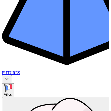
FUTURES
Villes