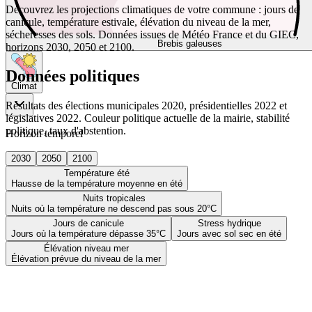
Découvrez les projections climatiques de votre commune : jours de
canicule, température estivale, élévation du niveau de la mer,
sécheresses des sols. Données issues de Météo France et du GIEC,
Brebis galeuses
horizons 2030, 2050 et 2100.
Données politiques
Climat
Résultats des élections municipales 2020, présidentielles 2022 et
législatives 2022. Couleur politique actuelle de la mairie, stabilité
politique, taux d'abstention.
Horizon temporel
2030
2050
2100
Température été
Hausse de la température moyenne en été
Nuits tropicales
Nuits où la température ne descend pas sous 20°C
Jours de canicule
Stress hydrique
Jours où la température dépasse 35°C
Jours avec sol sec en été
Élévation niveau mer
Élévation prévue du niveau de la mer