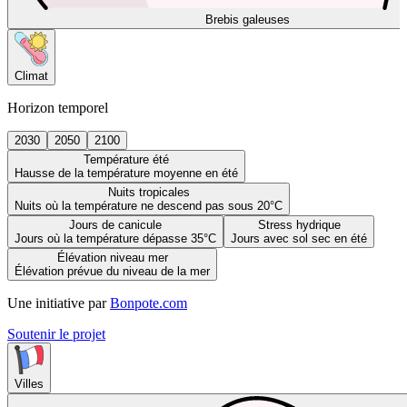
Brebis galeuses
Climat
Horizon temporel
2030
2050
2100
Température été
Hausse de la température moyenne en été
Nuits tropicales
Nuits où la température ne descend pas sous 20°C
Jours de canicule
Stress hydrique
Jours où la température dépasse 35°C
Jours avec sol sec en été
Élévation niveau mer
Élévation prévue du niveau de la mer
Une initiative par
Bonpote.com
Soutenir le projet
Villes