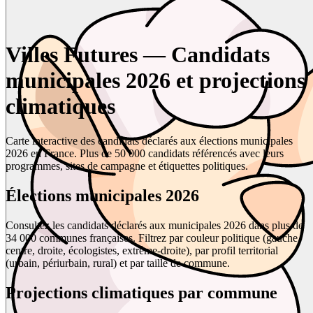
Villes Futures — Candidats
municipales 2026 et projections
climatiques
Carte interactive des candidats déclarés aux élections municipales
2026 en France. Plus de 50 000 candidats référencés avec leurs
programmes, sites de campagne et étiquettes politiques.
Élections municipales 2026
Consultez les candidats déclarés aux municipales 2026 dans plus de
34 000 communes françaises. Filtrez par couleur politique (gauche,
centre, droite, écologistes, extrême-droite), par profil territorial
(urbain, périurbain, rural) et par taille de commune.
Projections climatiques par commune