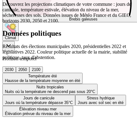
Découvrez les projections climatiques de votre commune : jours de
canicule, température estivale, élévation du niveau de la mer,
sécheresses des sols. Données issues de Météo France et du GIEC,
Brebis galeuses
horizons 2030, 2050 et 2100.
Données politiques
Climat
Résultats des élections municipales 2020, présidentielles 2022 et
législatives 2022. Couleur politique actuelle de la mairie, stabilité
politique, taux d'abstention.
Horizon temporel
2030
2050
2100
Température été
Hausse de la température moyenne en été
Nuits tropicales
Nuits où la température ne descend pas sous 20°C
Jours de canicule
Stress hydrique
Jours où la température dépasse 35°C
Jours avec sol sec en été
Élévation niveau mer
Élévation prévue du niveau de la mer