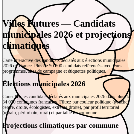
Villes Futures — Candidats
municipales 2026 et projections
climatiques
Carte interactive des candidats déclarés aux élections municipales
2026 en France. Plus de 50 000 candidats référencés avec leurs
programmes, sites de campagne et étiquettes politiques.
Élections municipales 2026
Consultez les candidats déclarés aux municipales 2026 dans plus de
34 000 communes françaises. Filtrez par couleur politique (gauche,
centre, droite, écologistes, extrême-droite), par profil territorial
(urbain, périurbain, rural) et par taille de commune.
Projections climatiques par commune