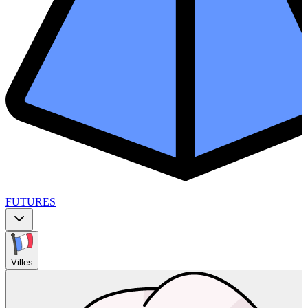
FUTURES
Villes