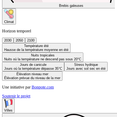
Brebis galeuses
Climat
Horizon temporel
2030
2050
2100
Température été
Hausse de la température moyenne en été
Nuits tropicales
Nuits où la température ne descend pas sous 20°C
Jours de canicule
Stress hydrique
Jours où la température dépasse 35°C
Jours avec sol sec en été
Élévation niveau mer
Élévation prévue du niveau de la mer
Une initiative par
Bonpote.com
Soutenir le projet
Villes