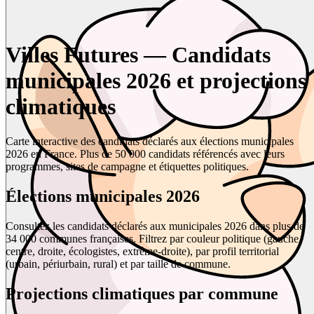
Villes Futures — Candidats
municipales 2026 et projections
climatiques
Carte interactive des candidats déclarés aux élections municipales
2026 en France. Plus de 50 000 candidats référencés avec leurs
programmes, sites de campagne et étiquettes politiques.
Élections municipales 2026
Consultez les candidats déclarés aux municipales 2026 dans plus de
34 000 communes françaises. Filtrez par couleur politique (gauche,
centre, droite, écologistes, extrême-droite), par profil territorial
(urbain, périurbain, rural) et par taille de commune.
Projections climatiques par commune