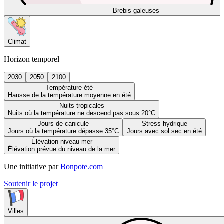
Brebis galeuses
Climat
Horizon temporel
2030
2050
2100
Température été
Hausse de la température moyenne en été
Nuits tropicales
Nuits où la température ne descend pas sous 20°C
Jours de canicule
Stress hydrique
Jours où la température dépasse 35°C
Jours avec sol sec en été
Élévation niveau mer
Élévation prévue du niveau de la mer
Une initiative par
Bonpote.com
Soutenir le projet
Villes