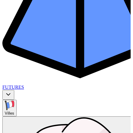
FUTURES
Villes