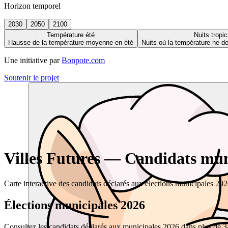
Horizon temporel
2030
2050
2100
Température été
Nuits tropic
Hausse de la température moyenne en été
Nuits où la température ne 
Une initiative par
Bonpote.com
Soutenir le projet
Villes Futures — Candidats muni
Carte interactive des candidats déclarés aux élections municipales 20
Élections municipales 2026
Consultez les candidats déclarés aux municipales 2026 dans plus de 34 0