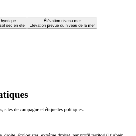
 hydrique
Élévation niveau mer
sol sec en été
Élévation prévue du niveau de la mer
atiques
 sites de campagne et étiquettes politiques.
oite, écologistes, extrême-droite), par profil territorial (urbain,