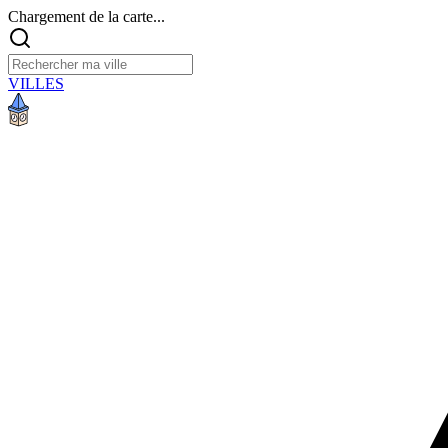
Chargement de la carte...
VILLES