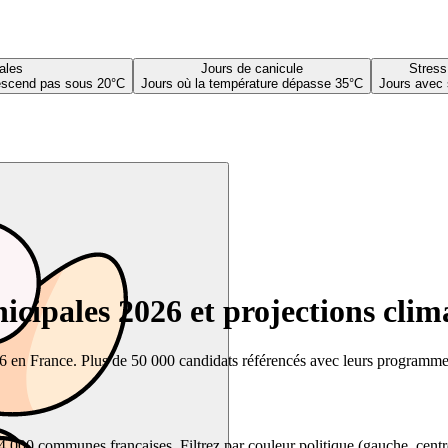
ales
Jours de canicule
Stress
descend pas sous 20°C
Jours où la température dépasse 35°C
Jours avec 
cipales 2026 et projections clim
26 en France. Plus de 50 000 candidats référencés avec leurs programmes,
00 communes françaises. Filtrez par couleur politique (gauche, centre, dr