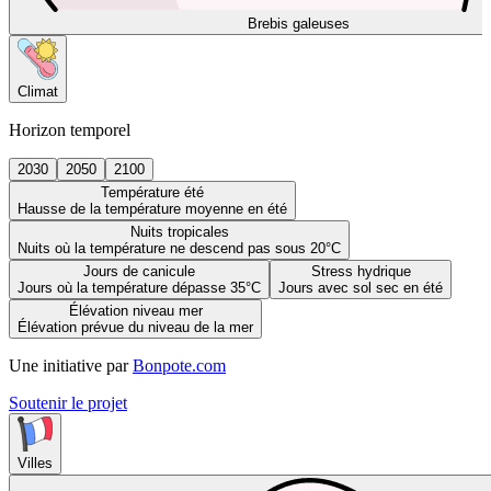
Brebis galeuses
Climat
Horizon temporel
2030
2050
2100
Température été
Hausse de la température moyenne en été
Nuits tropicales
Nuits où la température ne descend pas sous 20°C
Jours de canicule
Stress hydrique
Jours où la température dépasse 35°C
Jours avec sol sec en été
Élévation niveau mer
Élévation prévue du niveau de la mer
Une initiative par
Bonpote.com
Soutenir le projet
Villes