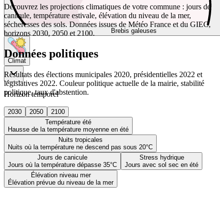
Découvrez les projections climatiques de votre commune : jours de
canicule, température estivale, élévation du niveau de la mer,
sécheresses des sols. Données issues de Météo France et du GIEC,
Brebis galeuses
horizons 2030, 2050 et 2100.
Données politiques
Climat
Résultats des élections municipales 2020, présidentielles 2022 et
législatives 2022. Couleur politique actuelle de la mairie, stabilité
politique, taux d'abstention.
Horizon temporel
2030
2050
2100
Température été
Hausse de la température moyenne en été
Nuits tropicales
Nuits où la température ne descend pas sous 20°C
Jours de canicule
Stress hydrique
Jours où la température dépasse 35°C
Jours avec sol sec en été
Élévation niveau mer
Élévation prévue du niveau de la mer