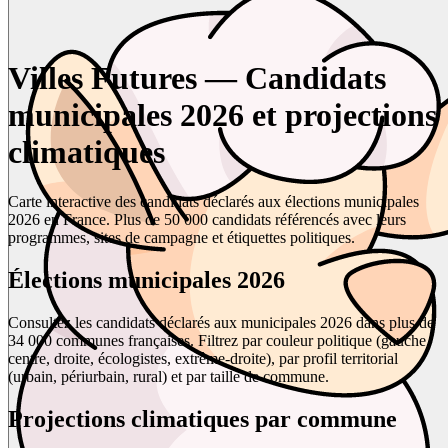
Villes Futures — Candidats
municipales 2026 et projections
climatiques
Carte interactive des candidats déclarés aux élections municipales
2026 en France. Plus de 50 000 candidats référencés avec leurs
programmes, sites de campagne et étiquettes politiques.
Élections municipales 2026
Consultez les candidats déclarés aux municipales 2026 dans plus de
34 000 communes françaises. Filtrez par couleur politique (gauche,
centre, droite, écologistes, extrême-droite), par profil territorial
(urbain, périurbain, rural) et par taille de commune.
Projections climatiques par commune