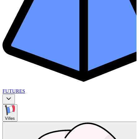
FUTURES
Villes