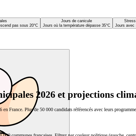
ales
Jours de canicule
Stress
descend pas sous 20°C
Jours où la température dépasse 35°C
Jours avec 
cipales 2026 et projections clim
26 en France. Plus de 50 000 candidats référencés avec leurs programmes,
00 communes françaises. Filtrez par couleur politique (gauche, centre, dr