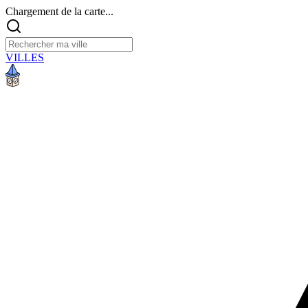
Chargement de la carte...
VILLES