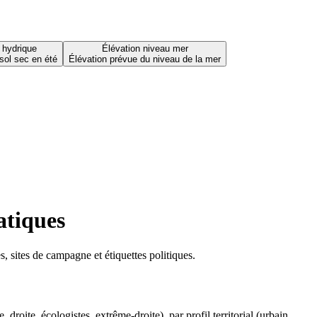
 hydrique
Élévation niveau mer
sol sec en été
Élévation prévue du niveau de la mer
atiques
 sites de campagne et étiquettes politiques.
oite, écologistes, extrême-droite), par profil territorial (urbain,