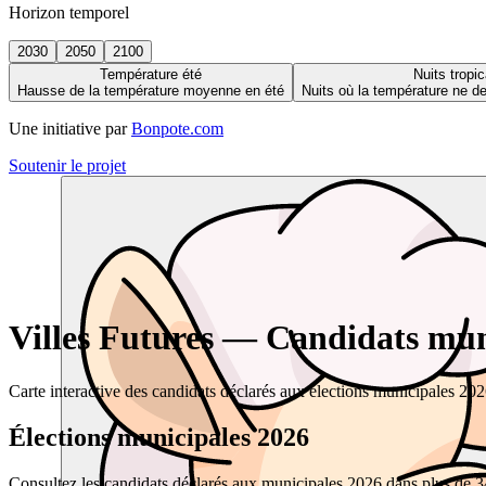
Horizon temporel
2030
2050
2100
Température été
Nuits tropic
Hausse de la température moyenne en été
Nuits où la température ne 
Une initiative par
Bonpote.com
Soutenir le projet
Villes Futures — Candidats muni
Carte interactive des candidats déclarés aux élections municipales 20
Élections municipales 2026
Consultez les candidats déclarés aux municipales 2026 dans plus de 34 0