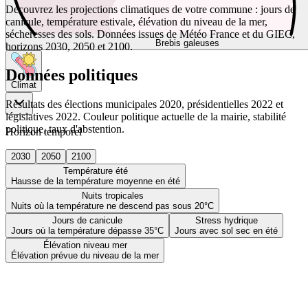
Découvrez les projections climatiques de votre commune : jours de
canicule, température estivale, élévation du niveau de la mer,
sécheresses des sols. Données issues de Météo France et du GIEC,
Brebis galeuses
horizons 2030, 2050 et 2100.
Données politiques
Climat
Résultats des élections municipales 2020, présidentielles 2022 et
législatives 2022. Couleur politique actuelle de la mairie, stabilité
politique, taux d'abstention.
Horizon temporel
2030
2050
2100
Température été
Hausse de la température moyenne en été
Nuits tropicales
Nuits où la température ne descend pas sous 20°C
Jours de canicule
Stress hydrique
Jours où la température dépasse 35°C
Jours avec sol sec en été
Élévation niveau mer
Élévation prévue du niveau de la mer