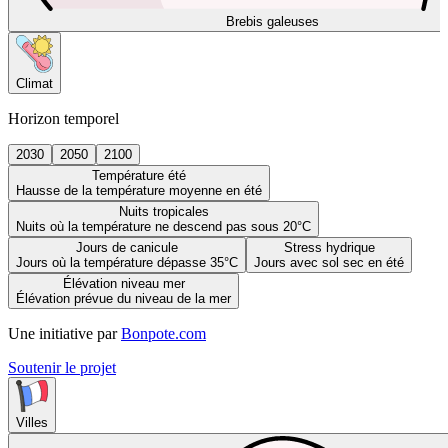
Brebis galeuses
Climat
Horizon temporel
2030
2050
2100
Température été
Hausse de la température moyenne en été
Nuits tropicales
Nuits où la température ne descend pas sous 20°C
Jours de canicule
Stress hydrique
Jours où la température dépasse 35°C
Jours avec sol sec en été
Élévation niveau mer
Élévation prévue du niveau de la mer
Une initiative par
Bonpote.com
Soutenir le projet
Villes