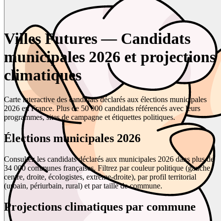
Villes Futures — Candidats
municipales 2026 et projections
climatiques
Carte interactive des candidats déclarés aux élections municipales
2026 en France. Plus de 50 000 candidats référencés avec leurs
programmes, sites de campagne et étiquettes politiques.
Élections municipales 2026
Consultez les candidats déclarés aux municipales 2026 dans plus de
34 000 communes françaises. Filtrez par couleur politique (gauche,
centre, droite, écologistes, extrême-droite), par profil territorial
(urbain, périurbain, rural) et par taille de commune.
Projections climatiques par commune