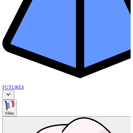
FUTURES
Villes