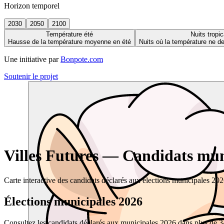
Horizon temporel
2030
2050
2100
Température été
Nuits tropic
Hausse de la température moyenne en été
Nuits où la température ne 
Une initiative par
Bonpote.com
Soutenir le projet
Villes Futures — Candidats muni
Carte interactive des candidats déclarés aux élections municipales 20
Élections municipales 2026
Consultez les candidats déclarés aux municipales 2026 dans plus de 34 0