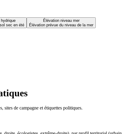
 hydrique
Élévation niveau mer
sol sec en été
Élévation prévue du niveau de la mer
atiques
 sites de campagne et étiquettes politiques.
oite, écologistes, extrême-droite), par profil territorial (urbain,