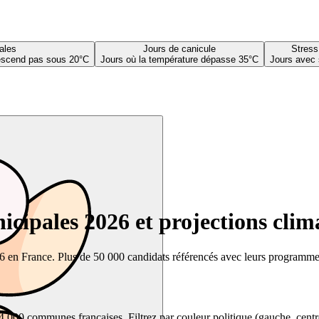
ales
Jours de canicule
Stress
descend pas sous 20°C
Jours où la température dépasse 35°C
Jours avec 
cipales 2026 et projections clim
26 en France. Plus de 50 000 candidats référencés avec leurs programmes,
00 communes françaises. Filtrez par couleur politique (gauche, centre, dr