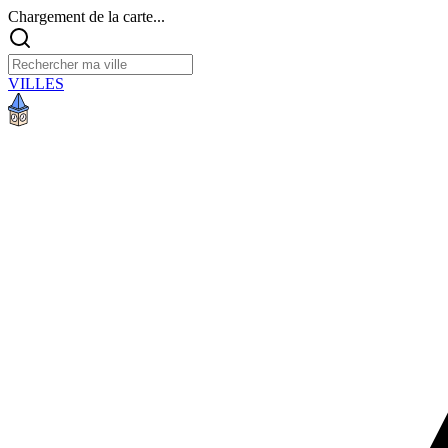
Chargement de la carte...
VILLES