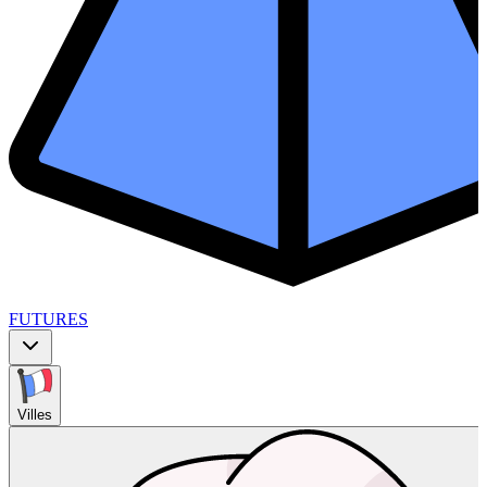
FUTURES
Villes