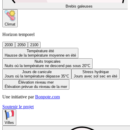
Brebis galeuses
Climat
Horizon temporel
2030
2050
2100
Température été
Hausse de la température moyenne en été
Nuits tropicales
Nuits où la température ne descend pas sous 20°C
Jours de canicule
Stress hydrique
Jours où la température dépasse 35°C
Jours avec sol sec en été
Élévation niveau mer
Élévation prévue du niveau de la mer
Une initiative par
Bonpote.com
Soutenir le projet
Villes