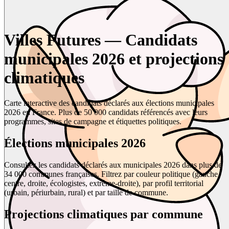
Villes Futures — Candidats
municipales 2026 et projections
climatiques
Carte interactive des candidats déclarés aux élections municipales
2026 en France. Plus de 50 000 candidats référencés avec leurs
programmes, sites de campagne et étiquettes politiques.
Élections municipales 2026
Consultez les candidats déclarés aux municipales 2026 dans plus de
34 000 communes françaises. Filtrez par couleur politique (gauche,
centre, droite, écologistes, extrême-droite), par profil territorial
(urbain, périurbain, rural) et par taille de commune.
Projections climatiques par commune