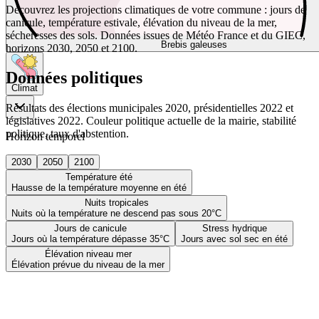
Découvrez les projections climatiques de votre commune : jours de
canicule, température estivale, élévation du niveau de la mer,
sécheresses des sols. Données issues de Météo France et du GIEC,
Brebis galeuses
horizons 2030, 2050 et 2100.
Données politiques
Climat
Résultats des élections municipales 2020, présidentielles 2022 et
législatives 2022. Couleur politique actuelle de la mairie, stabilité
politique, taux d'abstention.
Horizon temporel
2030
2050
2100
Température été
Hausse de la température moyenne en été
Nuits tropicales
Nuits où la température ne descend pas sous 20°C
Jours de canicule
Stress hydrique
Jours où la température dépasse 35°C
Jours avec sol sec en été
Élévation niveau mer
Élévation prévue du niveau de la mer