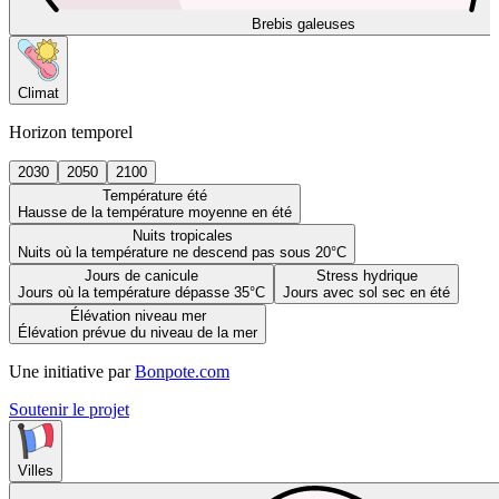
Brebis galeuses
Climat
Horizon temporel
2030
2050
2100
Température été
Hausse de la température moyenne en été
Nuits tropicales
Nuits où la température ne descend pas sous 20°C
Jours de canicule
Stress hydrique
Jours où la température dépasse 35°C
Jours avec sol sec en été
Élévation niveau mer
Élévation prévue du niveau de la mer
Une initiative par
Bonpote.com
Soutenir le projet
Villes