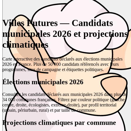
Villes Futures — Candidats
municipales 2026 et projections
climatiques
Carte interactive des candidats déclarés aux élections municipales
2026 en France. Plus de 50 000 candidats référencés avec leurs
programmes, sites de campagne et étiquettes politiques.
Élections municipales 2026
Consultez les candidats déclarés aux municipales 2026 dans plus de
34 000 communes françaises. Filtrez par couleur politique (gauche,
centre, droite, écologistes, extrême-droite), par profil territorial
(urbain, périurbain, rural) et par taille de commune.
Projections climatiques par commune