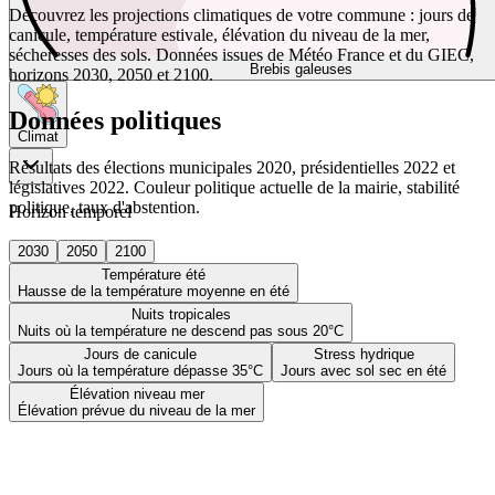
Découvrez les projections climatiques de votre commune : jours de
canicule, température estivale, élévation du niveau de la mer,
sécheresses des sols. Données issues de Météo France et du GIEC,
Brebis galeuses
horizons 2030, 2050 et 2100.
Données politiques
Climat
Résultats des élections municipales 2020, présidentielles 2022 et
législatives 2022. Couleur politique actuelle de la mairie, stabilité
politique, taux d'abstention.
Horizon temporel
2030
2050
2100
Température été
Hausse de la température moyenne en été
Nuits tropicales
Nuits où la température ne descend pas sous 20°C
Jours de canicule
Stress hydrique
Jours où la température dépasse 35°C
Jours avec sol sec en été
Élévation niveau mer
Élévation prévue du niveau de la mer