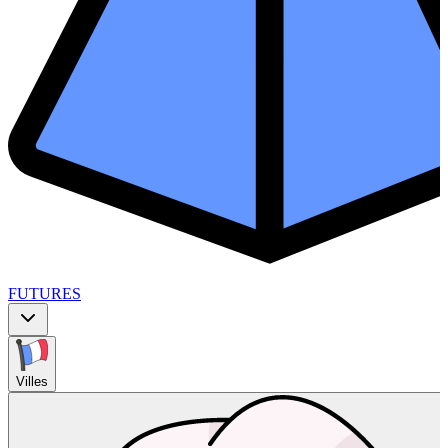
FUTURES
Villes