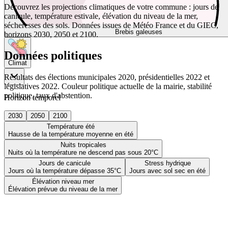
Découvrez les projections climatiques de votre commune : jours de
canicule, température estivale, élévation du niveau de la mer,
sécheresses des sols. Données issues de Météo France et du GIEC,
Brebis galeuses
horizons 2030, 2050 et 2100.
Données politiques
Climat
Résultats des élections municipales 2020, présidentielles 2022 et
législatives 2022. Couleur politique actuelle de la mairie, stabilité
politique, taux d'abstention.
Horizon temporel
2030
2050
2100
Température été
Hausse de la température moyenne en été
Nuits tropicales
Nuits où la température ne descend pas sous 20°C
Jours de canicule
Stress hydrique
Jours où la température dépasse 35°C
Jours avec sol sec en été
Élévation niveau mer
Élévation prévue du niveau de la mer