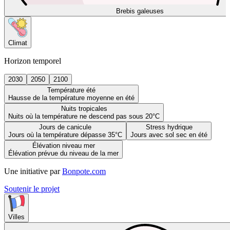
Brebis galeuses
Climat
Horizon temporel
2030
2050
2100
Température été
Hausse de la température moyenne en été
Nuits tropicales
Nuits où la température ne descend pas sous 20°C
Jours de canicule
Stress hydrique
Jours où la température dépasse 35°C
Jours avec sol sec en été
Élévation niveau mer
Élévation prévue du niveau de la mer
Une initiative par
Bonpote.com
Soutenir le projet
Villes