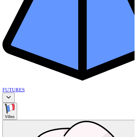
FUTURES
Villes