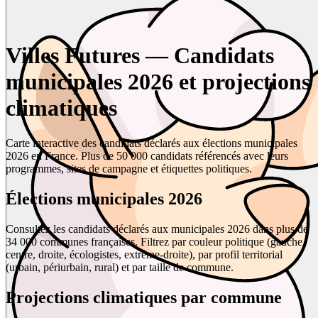
Villes Futures — Candidats
municipales 2026 et projections
climatiques
Carte interactive des candidats déclarés aux élections municipales
2026 en France. Plus de 50 000 candidats référencés avec leurs
programmes, sites de campagne et étiquettes politiques.
Élections municipales 2026
Consultez les candidats déclarés aux municipales 2026 dans plus de
34 000 communes françaises. Filtrez par couleur politique (gauche,
centre, droite, écologistes, extrême-droite), par profil territorial
(urbain, périurbain, rural) et par taille de commune.
Projections climatiques par commune