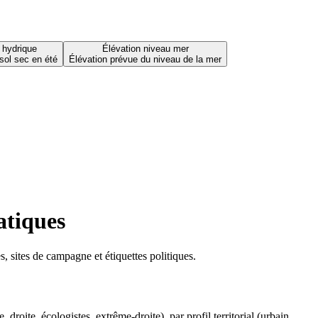
 hydrique
Élévation niveau mer
sol sec en été
Élévation prévue du niveau de la mer
atiques
 sites de campagne et étiquettes politiques.
oite, écologistes, extrême-droite), par profil territorial (urbain,