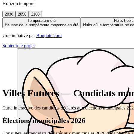
Horizon temporel
2030
2050
2100
Température été
Nuits tropic
Hausse de la température moyenne en été
Nuits où la température ne 
Une initiative par
Bonpote.com
Soutenir le projet
Villes Futures — Candidats muni
Carte interactive des candidats déclarés aux élections municipales 20
Élections municipales 2026
Consultez les candidats déclarés aux municipales 2026 dans plus de 34 0