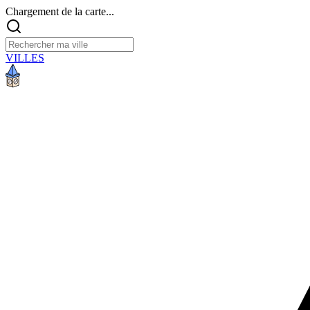
Chargement de la carte...
VILLES