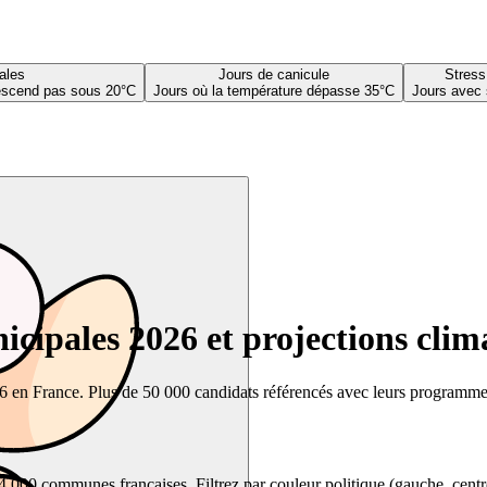
ales
Jours de canicule
Stress
descend pas sous 20°C
Jours où la température dépasse 35°C
Jours avec 
cipales 2026 et projections clim
26 en France. Plus de 50 000 candidats référencés avec leurs programmes,
00 communes françaises. Filtrez par couleur politique (gauche, centre, dr