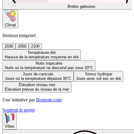
Brebis galeuses
Climat
Horizon temporel
2030
2050
2100
Température été
Hausse de la température moyenne en été
Nuits tropicales
Nuits où la température ne descend pas sous 20°C
Jours de canicule
Stress hydrique
Jours où la température dépasse 35°C
Jours avec sol sec en été
Élévation niveau mer
Élévation prévue du niveau de la mer
Une initiative par
Bonpote.com
Soutenir le projet
Villes