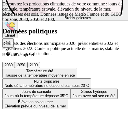
Découvrez les projections climatiques de votre commune : jours de
canicule, température estivale, élévation du niveau de la mer,
sécheresses des sols. Données issues de Météo France et du GIEC,
Brebis galeuses
horizons 2030, 2050 et 2100.
Données politiques
Climat
Résultats des élections municipales 2020, présidentielles 2022 et
législatives 2022. Couleur politique actuelle de la mairie, stabilité
politique, taux d'abstention.
Horizon temporel
2030
2050
2100
Température été
Hausse de la température moyenne en été
Nuits tropicales
Nuits où la température ne descend pas sous 20°C
Jours de canicule
Stress hydrique
Jours où la température dépasse 35°C
Jours avec sol sec en été
Élévation niveau mer
Élévation prévue du niveau de la mer