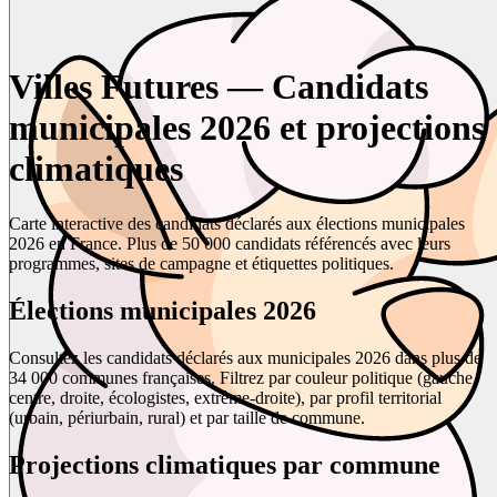
Villes Futures — Candidats
municipales 2026 et projections
climatiques
Carte interactive des candidats déclarés aux élections municipales
2026 en France. Plus de 50 000 candidats référencés avec leurs
programmes, sites de campagne et étiquettes politiques.
Élections municipales 2026
Consultez les candidats déclarés aux municipales 2026 dans plus de
34 000 communes françaises. Filtrez par couleur politique (gauche,
centre, droite, écologistes, extrême-droite), par profil territorial
(urbain, périurbain, rural) et par taille de commune.
Projections climatiques par commune