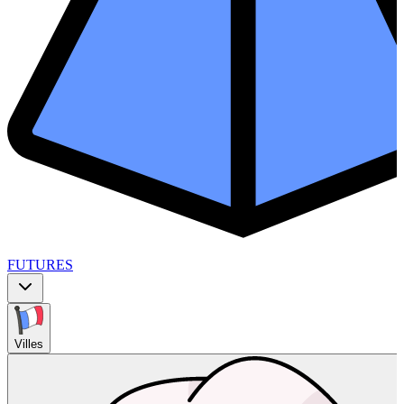
FUTURES
Villes