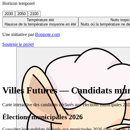
Horizon temporel
2030
2050
2100
Température été
Nuits tropic
Hausse de la température moyenne en été
Nuits où la température ne 
Une initiative par
Bonpote.com
Soutenir le projet
Villes Futures — Candidats muni
Carte interactive des candidats déclarés aux élections municipales 20
Élections municipales 2026
Consultez les candidats déclarés aux municipales 2026 dans plus de 34 0