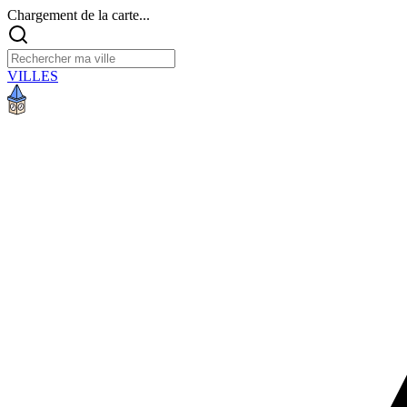
Chargement de la carte...
VILLES