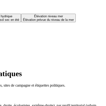
 hydrique
Élévation niveau mer
sol sec en été
Élévation prévue du niveau de la mer
atiques
 sites de campagne et étiquettes politiques.
oite, écologistes, extrême-droite), par profil territorial (urbain,