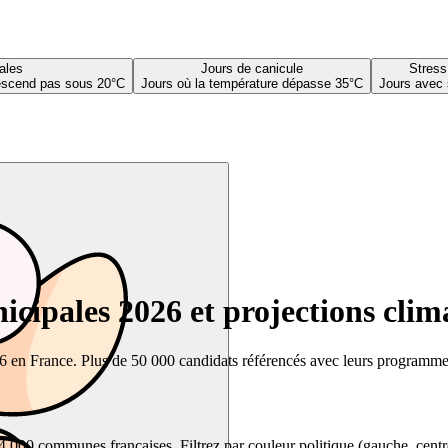
ales
Jours de canicule
Stress
descend pas sous 20°C
Jours où la température dépasse 35°C
Jours avec 
cipales 2026 et projections clim
26 en France. Plus de 50 000 candidats référencés avec leurs programmes,
00 communes françaises. Filtrez par couleur politique (gauche, centre, dr