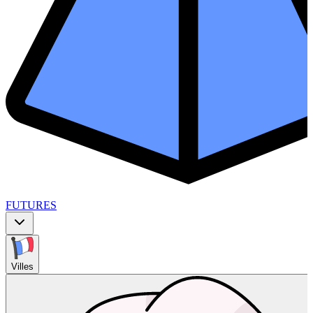
FUTURES
Villes