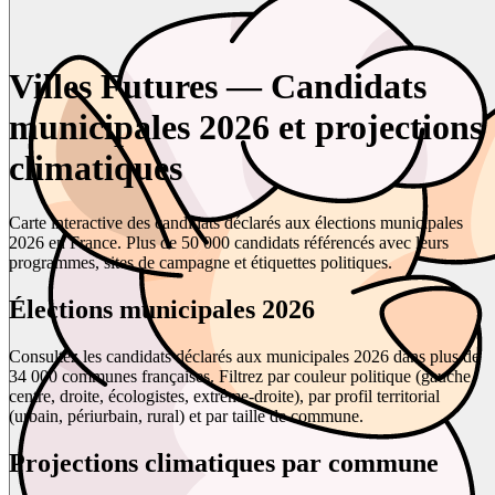
Villes Futures — Candidats
municipales 2026 et projections
climatiques
Carte interactive des candidats déclarés aux élections municipales
2026 en France. Plus de 50 000 candidats référencés avec leurs
programmes, sites de campagne et étiquettes politiques.
Élections municipales 2026
Consultez les candidats déclarés aux municipales 2026 dans plus de
34 000 communes françaises. Filtrez par couleur politique (gauche,
centre, droite, écologistes, extrême-droite), par profil territorial
(urbain, périurbain, rural) et par taille de commune.
Projections climatiques par commune