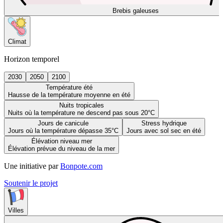
Brebis galeuses
Climat
Horizon temporel
2030
2050
2100
Température été
Hausse de la température moyenne en été
Nuits tropicales
Nuits où la température ne descend pas sous 20°C
Jours de canicule
Stress hydrique
Jours où la température dépasse 35°C
Jours avec sol sec en été
Élévation niveau mer
Élévation prévue du niveau de la mer
Une initiative par
Bonpote.com
Soutenir le projet
Villes