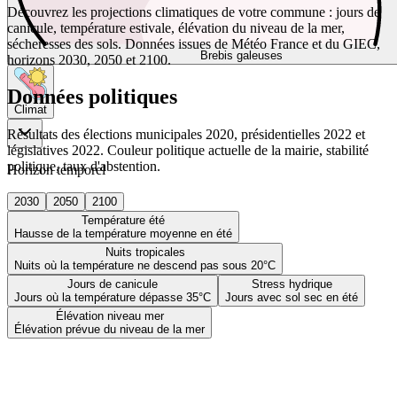
Découvrez les projections climatiques de votre commune : jours de
canicule, température estivale, élévation du niveau de la mer,
sécheresses des sols. Données issues de Météo France et du GIEC,
Brebis galeuses
horizons 2030, 2050 et 2100.
Données politiques
Climat
Résultats des élections municipales 2020, présidentielles 2022 et
législatives 2022. Couleur politique actuelle de la mairie, stabilité
politique, taux d'abstention.
Horizon temporel
2030
2050
2100
Température été
Hausse de la température moyenne en été
Nuits tropicales
Nuits où la température ne descend pas sous 20°C
Jours de canicule
Stress hydrique
Jours où la température dépasse 35°C
Jours avec sol sec en été
Élévation niveau mer
Élévation prévue du niveau de la mer