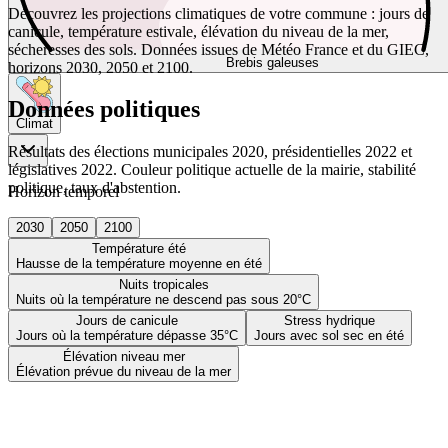
Découvrez les projections climatiques de votre commune : jours de
canicule, température estivale, élévation du niveau de la mer,
sécheresses des sols. Données issues de Météo France et du GIEC,
Brebis galeuses
horizons 2030, 2050 et 2100.
Données politiques
Climat
Résultats des élections municipales 2020, présidentielles 2022 et
législatives 2022. Couleur politique actuelle de la mairie, stabilité
politique, taux d'abstention.
Horizon temporel
2030
2050
2100
Température été
Hausse de la température moyenne en été
Nuits tropicales
Nuits où la température ne descend pas sous 20°C
Jours de canicule
Stress hydrique
Jours où la température dépasse 35°C
Jours avec sol sec en été
Élévation niveau mer
Élévation prévue du niveau de la mer