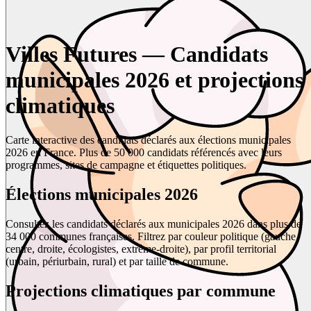
Villes Futures — Candidats
municipales 2026 et projections
climatiques
Carte interactive des candidats déclarés aux élections municipales
2026 en France. Plus de 50 000 candidats référencés avec leurs
programmes, sites de campagne et étiquettes politiques.
Élections municipales 2026
Consultez les candidats déclarés aux municipales 2026 dans plus de
34 000 communes françaises. Filtrez par couleur politique (gauche,
centre, droite, écologistes, extrême-droite), par profil territorial
(urbain, périurbain, rural) et par taille de commune.
Projections climatiques par commune