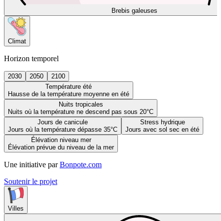
Brebis galeuses
Climat
Horizon temporel
2030
2050
2100
Température été
Hausse de la température moyenne en été
Nuits tropicales
Nuits où la température ne descend pas sous 20°C
Jours de canicule
Stress hydrique
Jours où la température dépasse 35°C
Jours avec sol sec en été
Élévation niveau mer
Élévation prévue du niveau de la mer
Une initiative par
Bonpote.com
Soutenir le projet
Villes