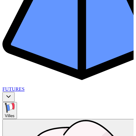
FUTURES
Villes