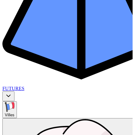
FUTURES
Villes