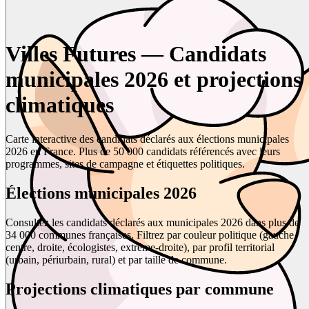
Villes Futures — Candidats
municipales 2026 et projections
climatiques
Carte interactive des candidats déclarés aux élections municipales
2026 en France. Plus de 50 000 candidats référencés avec leurs
programmes, sites de campagne et étiquettes politiques.
Élections municipales 2026
Consultez les candidats déclarés aux municipales 2026 dans plus de
34 000 communes françaises. Filtrez par couleur politique (gauche,
centre, droite, écologistes, extrême-droite), par profil territorial
(urbain, périurbain, rural) et par taille de commune.
Projections climatiques par commune