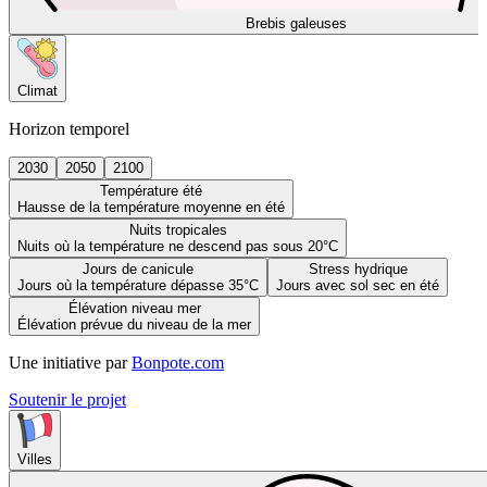
Brebis galeuses
Climat
Horizon temporel
2030
2050
2100
Température été
Hausse de la température moyenne en été
Nuits tropicales
Nuits où la température ne descend pas sous 20°C
Jours de canicule
Stress hydrique
Jours où la température dépasse 35°C
Jours avec sol sec en été
Élévation niveau mer
Élévation prévue du niveau de la mer
Une initiative par
Bonpote.com
Soutenir le projet
Villes