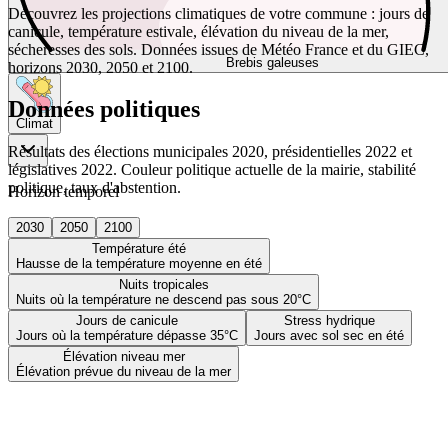
Découvrez les projections climatiques de votre commune : jours de
canicule, température estivale, élévation du niveau de la mer,
sécheresses des sols. Données issues de Météo France et du GIEC,
Brebis galeuses
horizons 2030, 2050 et 2100.
Données politiques
Climat
Résultats des élections municipales 2020, présidentielles 2022 et
législatives 2022. Couleur politique actuelle de la mairie, stabilité
politique, taux d'abstention.
Horizon temporel
2030
2050
2100
Température été
Hausse de la température moyenne en été
Nuits tropicales
Nuits où la température ne descend pas sous 20°C
Jours de canicule
Stress hydrique
Jours où la température dépasse 35°C
Jours avec sol sec en été
Élévation niveau mer
Élévation prévue du niveau de la mer