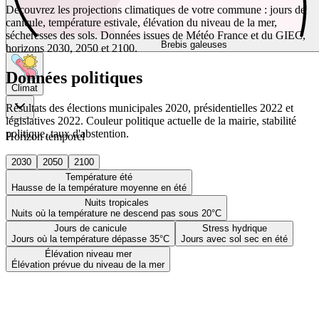
Découvrez les projections climatiques de votre commune : jours de
canicule, température estivale, élévation du niveau de la mer,
sécheresses des sols. Données issues de Météo France et du GIEC,
Brebis galeuses
horizons 2030, 2050 et 2100.
Données politiques
Climat
Résultats des élections municipales 2020, présidentielles 2022 et
législatives 2022. Couleur politique actuelle de la mairie, stabilité
politique, taux d'abstention.
Horizon temporel
2030
2050
2100
Température été
Hausse de la température moyenne en été
Nuits tropicales
Nuits où la température ne descend pas sous 20°C
Jours de canicule
Stress hydrique
Jours où la température dépasse 35°C
Jours avec sol sec en été
Élévation niveau mer
Élévation prévue du niveau de la mer