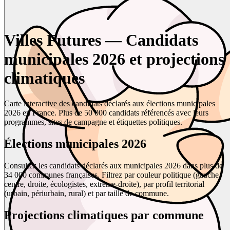
Villes Futures — Candidats
municipales 2026 et projections
climatiques
Carte interactive des candidats déclarés aux élections municipales
2026 en France. Plus de 50 000 candidats référencés avec leurs
programmes, sites de campagne et étiquettes politiques.
Élections municipales 2026
Consultez les candidats déclarés aux municipales 2026 dans plus de
34 000 communes françaises. Filtrez par couleur politique (gauche,
centre, droite, écologistes, extrême-droite), par profil territorial
(urbain, périurbain, rural) et par taille de commune.
Projections climatiques par commune