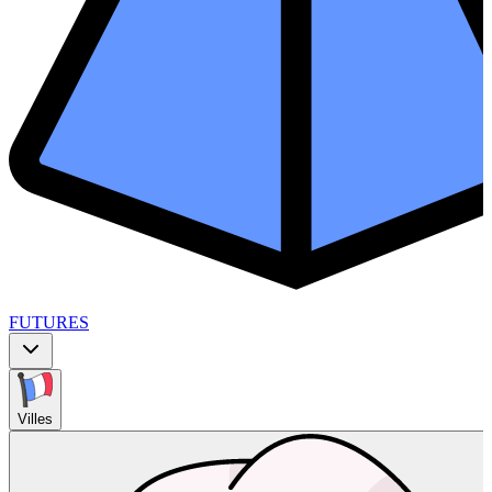
FUTURES
Villes