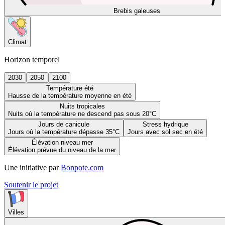
Brebis galeuses
Climat
Horizon temporel
2030
2050
2100
Température été
Hausse de la température moyenne en été
Nuits tropicales
Nuits où la température ne descend pas sous 20°C
Jours de canicule
Stress hydrique
Jours où la température dépasse 35°C
Jours avec sol sec en été
Élévation niveau mer
Élévation prévue du niveau de la mer
Une initiative par
Bonpote.com
Soutenir le projet
Villes