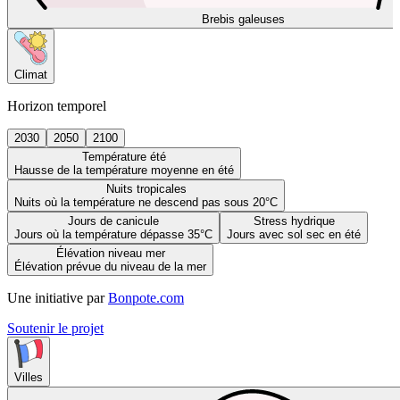
Brebis galeuses
Climat
Horizon temporel
2030
2050
2100
Température été
Hausse de la température moyenne en été
Nuits tropicales
Nuits où la température ne descend pas sous 20°C
Jours de canicule
Stress hydrique
Jours où la température dépasse 35°C
Jours avec sol sec en été
Élévation niveau mer
Élévation prévue du niveau de la mer
Une initiative par
Bonpote.com
Soutenir le projet
Villes