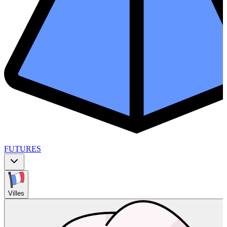
FUTURES
Villes