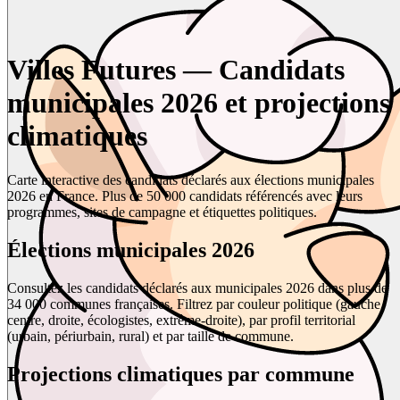
Villes Futures — Candidats
municipales 2026 et projections
climatiques
Carte interactive des candidats déclarés aux élections municipales
2026 en France. Plus de 50 000 candidats référencés avec leurs
programmes, sites de campagne et étiquettes politiques.
Élections municipales 2026
Consultez les candidats déclarés aux municipales 2026 dans plus de
34 000 communes françaises. Filtrez par couleur politique (gauche,
centre, droite, écologistes, extrême-droite), par profil territorial
(urbain, périurbain, rural) et par taille de commune.
Projections climatiques par commune