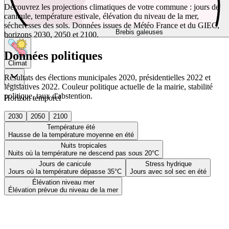
Découvrez les projections climatiques de votre commune : jours de
canicule, température estivale, élévation du niveau de la mer,
sécheresses des sols. Données issues de Météo France et du GIEC,
Brebis galeuses
horizons 2030, 2050 et 2100.
Données politiques
Climat
Résultats des élections municipales 2020, présidentielles 2022 et
législatives 2022. Couleur politique actuelle de la mairie, stabilité
politique, taux d'abstention.
Horizon temporel
2030
2050
2100
Température été
Hausse de la température moyenne en été
Nuits tropicales
Nuits où la température ne descend pas sous 20°C
Jours de canicule
Stress hydrique
Jours où la température dépasse 35°C
Jours avec sol sec en été
Élévation niveau mer
Élévation prévue du niveau de la mer