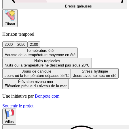
Brebis galeuses
Climat
Horizon temporel
2030
2050
2100
Température été
Hausse de la température moyenne en été
Nuits tropicales
Nuits où la température ne descend pas sous 20°C
Jours de canicule
Stress hydrique
Jours où la température dépasse 35°C
Jours avec sol sec en été
Élévation niveau mer
Élévation prévue du niveau de la mer
Une initiative par
Bonpote.com
Soutenir le projet
Villes