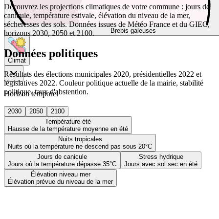
Découvrez les projections climatiques de votre commune : jours de
canicule, température estivale, élévation du niveau de la mer,
sécheresses des sols. Données issues de Météo France et du GIEC,
Brebis galeuses
horizons 2030, 2050 et 2100.
Données politiques
Climat
Résultats des élections municipales 2020, présidentielles 2022 et
législatives 2022. Couleur politique actuelle de la mairie, stabilité
politique, taux d'abstention.
Horizon temporel
2030
2050
2100
Température été
Hausse de la température moyenne en été
Nuits tropicales
Nuits où la température ne descend pas sous 20°C
Jours de canicule
Stress hydrique
Jours où la température dépasse 35°C
Jours avec sol sec en été
Élévation niveau mer
Élévation prévue du niveau de la mer