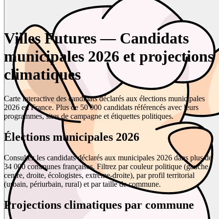
Villes Futures — Candidats
municipales 2026 et projections
climatiques
Carte interactive des candidats déclarés aux élections municipales
2026 en France. Plus de 50 000 candidats référencés avec leurs
programmes, sites de campagne et étiquettes politiques.
Élections municipales 2026
Consultez les candidats déclarés aux municipales 2026 dans plus de
34 000 communes françaises. Filtrez par couleur politique (gauche,
centre, droite, écologistes, extrême-droite), par profil territorial
(urbain, périurbain, rural) et par taille de commune.
Projections climatiques par commune