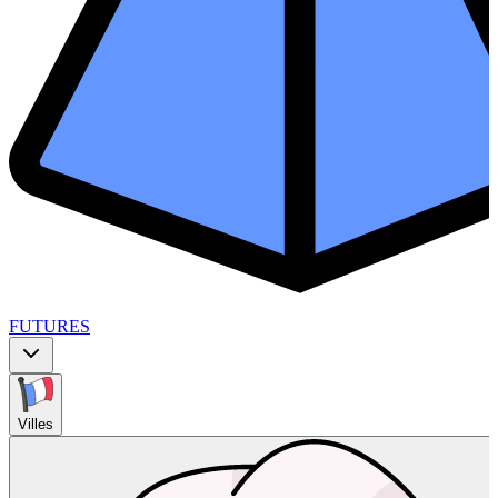
FUTURES
Villes