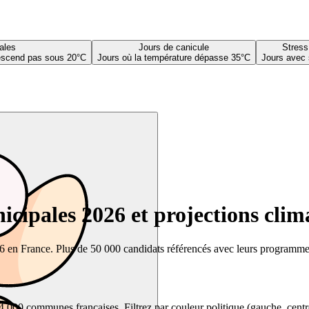
ales
Jours de canicule
Stress
descend pas sous 20°C
Jours où la température dépasse 35°C
Jours avec 
cipales 2026 et projections clim
26 en France. Plus de 50 000 candidats référencés avec leurs programmes,
00 communes françaises. Filtrez par couleur politique (gauche, centre, dr