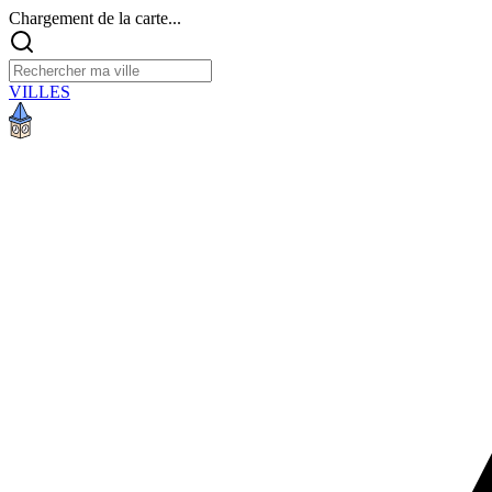
Chargement de la carte...
VILLES