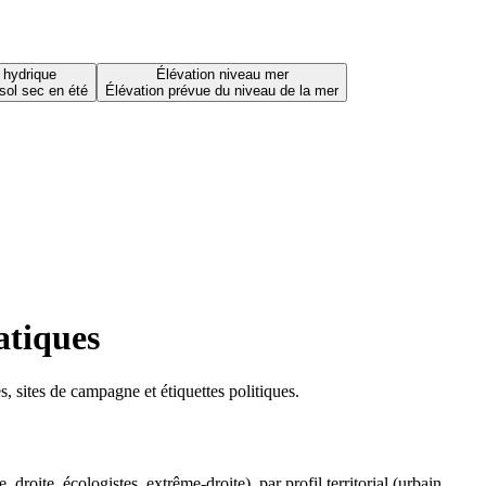
 hydrique
Élévation niveau mer
sol sec en été
Élévation prévue du niveau de la mer
atiques
 sites de campagne et étiquettes politiques.
oite, écologistes, extrême-droite), par profil territorial (urbain,