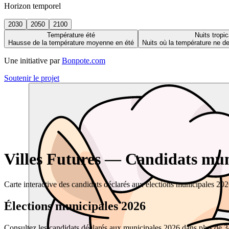
Horizon temporel
2030
2050
2100
Température été
Nuits tropic
Hausse de la température moyenne en été
Nuits où la température ne 
Une initiative par
Bonpote.com
Soutenir le projet
Villes Futures — Candidats muni
Carte interactive des candidats déclarés aux élections municipales 20
Élections municipales 2026
Consultez les candidats déclarés aux municipales 2026 dans plus de 34 0