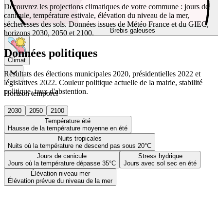
Découvrez les projections climatiques de votre commune : jours de
canicule, température estivale, élévation du niveau de la mer,
sécheresses des sols. Données issues de Météo France et du GIEC,
Brebis galeuses
horizons 2030, 2050 et 2100.
Données politiques
Climat
Résultats des élections municipales 2020, présidentielles 2022 et
législatives 2022. Couleur politique actuelle de la mairie, stabilité
politique, taux d'abstention.
Horizon temporel
2030
2050
2100
Température été
Hausse de la température moyenne en été
Nuits tropicales
Nuits où la température ne descend pas sous 20°C
Jours de canicule
Stress hydrique
Jours où la température dépasse 35°C
Jours avec sol sec en été
Élévation niveau mer
Élévation prévue du niveau de la mer