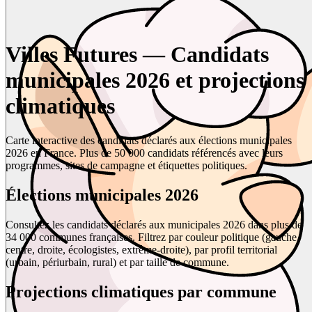
Villes Futures — Candidats
municipales 2026 et projections
climatiques
Carte interactive des candidats déclarés aux élections municipales
2026 en France. Plus de 50 000 candidats référencés avec leurs
programmes, sites de campagne et étiquettes politiques.
Élections municipales 2026
Consultez les candidats déclarés aux municipales 2026 dans plus de
34 000 communes françaises. Filtrez par couleur politique (gauche,
centre, droite, écologistes, extrême-droite), par profil territorial
(urbain, périurbain, rural) et par taille de commune.
Projections climatiques par commune