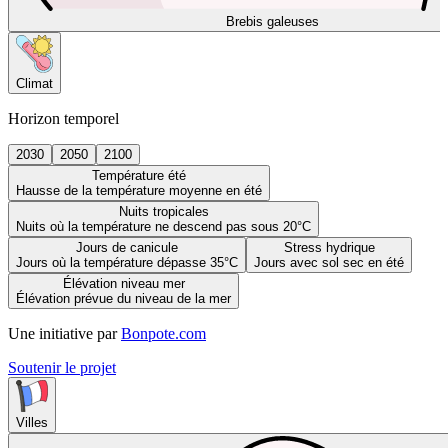
Brebis galeuses
Climat
Horizon temporel
2030
2050
2100
Température été
Hausse de la température moyenne en été
Nuits tropicales
Nuits où la température ne descend pas sous 20°C
Jours de canicule
Stress hydrique
Jours où la température dépasse 35°C
Jours avec sol sec en été
Élévation niveau mer
Élévation prévue du niveau de la mer
Une initiative par
Bonpote.com
Soutenir le projet
Villes