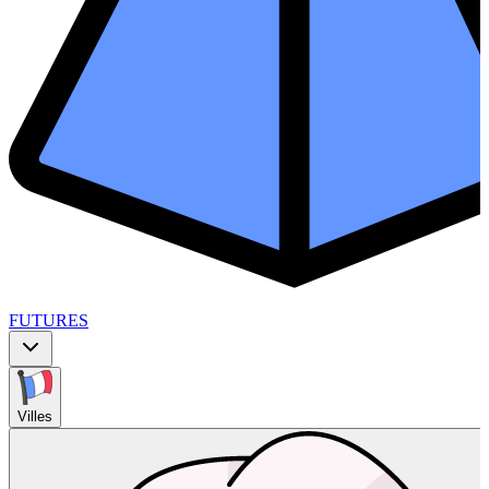
FUTURES
Villes