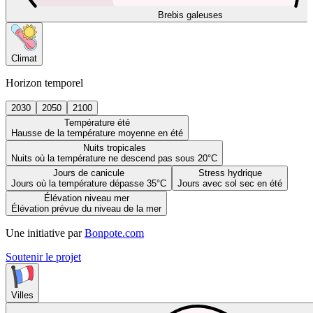
Brebis galeuses
Climat
Horizon temporel
2030
2050
2100
Température été
Hausse de la température moyenne en été
Nuits tropicales
Nuits où la température ne descend pas sous 20°C
Jours de canicule
Stress hydrique
Jours où la température dépasse 35°C
Jours avec sol sec en été
Élévation niveau mer
Élévation prévue du niveau de la mer
Une initiative par
Bonpote.com
Soutenir le projet
Villes