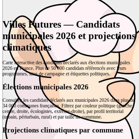
Villes Futures — Candidats
municipales 2026 et projections
climatiques
Carte interactive des candidats déclarés aux élections municipales
2026 en France. Plus de 50 000 candidats référencés avec leurs
programmes, sites de campagne et étiquettes politiques.
Élections municipales 2026
Consultez les candidats déclarés aux municipales 2026 dans plus de
34 000 communes françaises. Filtrez par couleur politique (gauche,
centre, droite, écologistes, extrême-droite), par profil territorial
(urbain, périurbain, rural) et par taille de commune.
Projections climatiques par commune