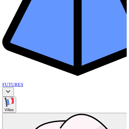
FUTURES
Villes