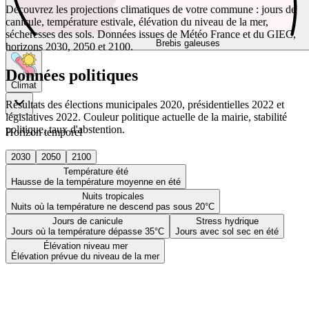
Découvrez les projections climatiques de votre commune : jours de
canicule, température estivale, élévation du niveau de la mer,
sécheresses des sols. Données issues de Météo France et du GIEC,
Brebis galeuses
horizons 2030, 2050 et 2100.
Données politiques
Climat
Résultats des élections municipales 2020, présidentielles 2022 et
législatives 2022. Couleur politique actuelle de la mairie, stabilité
politique, taux d'abstention.
Horizon temporel
2030
2050
2100
Température été
Hausse de la température moyenne en été
Nuits tropicales
Nuits où la température ne descend pas sous 20°C
Jours de canicule
Stress hydrique
Jours où la température dépasse 35°C
Jours avec sol sec en été
Élévation niveau mer
Élévation prévue du niveau de la mer