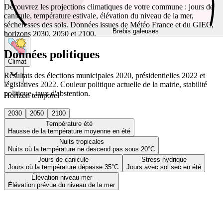
Découvrez les projections climatiques de votre commune : jours de
canicule, température estivale, élévation du niveau de la mer,
sécheresses des sols. Données issues de Météo France et du GIEC,
Brebis galeuses
horizons 2030, 2050 et 2100.
Données politiques
Climat
Résultats des élections municipales 2020, présidentielles 2022 et
législatives 2022. Couleur politique actuelle de la mairie, stabilité
politique, taux d'abstention.
Horizon temporel
2030
2050
2100
Température été
Hausse de la température moyenne en été
Nuits tropicales
Nuits où la température ne descend pas sous 20°C
Jours de canicule
Stress hydrique
Jours où la température dépasse 35°C
Jours avec sol sec en été
Élévation niveau mer
Élévation prévue du niveau de la mer