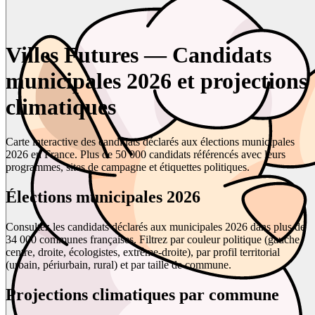
Villes Futures — Candidats
municipales 2026 et projections
climatiques
Carte interactive des candidats déclarés aux élections municipales
2026 en France. Plus de 50 000 candidats référencés avec leurs
programmes, sites de campagne et étiquettes politiques.
Élections municipales 2026
Consultez les candidats déclarés aux municipales 2026 dans plus de
34 000 communes françaises. Filtrez par couleur politique (gauche,
centre, droite, écologistes, extrême-droite), par profil territorial
(urbain, périurbain, rural) et par taille de commune.
Projections climatiques par commune