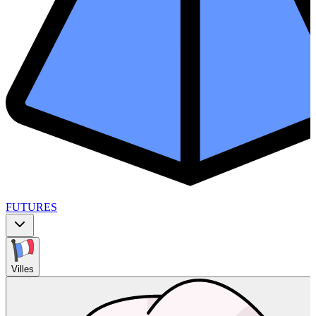
FUTURES
Villes