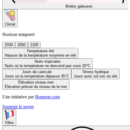
Brebis galeuses
Climat
Horizon temporel
2030
2050
2100
Température été
Hausse de la température moyenne en été
Nuits tropicales
Nuits où la température ne descend pas sous 20°C
Jours de canicule
Stress hydrique
Jours où la température dépasse 35°C
Jours avec sol sec en été
Élévation niveau mer
Élévation prévue du niveau de la mer
Une initiative par
Bonpote.com
Soutenir le projet
Villes