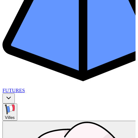
FUTURES
Villes