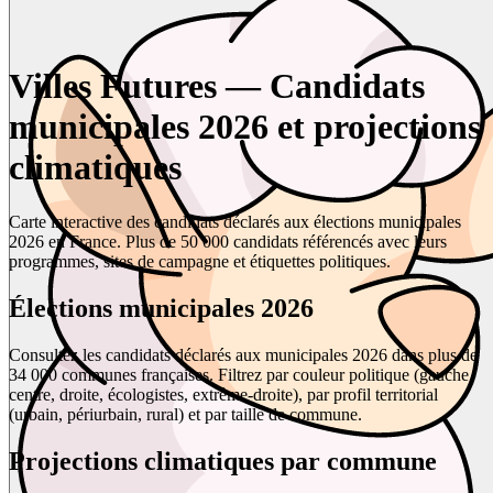
Villes Futures — Candidats
municipales 2026 et projections
climatiques
Carte interactive des candidats déclarés aux élections municipales
2026 en France. Plus de 50 000 candidats référencés avec leurs
programmes, sites de campagne et étiquettes politiques.
Élections municipales 2026
Consultez les candidats déclarés aux municipales 2026 dans plus de
34 000 communes françaises. Filtrez par couleur politique (gauche,
centre, droite, écologistes, extrême-droite), par profil territorial
(urbain, périurbain, rural) et par taille de commune.
Projections climatiques par commune