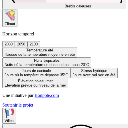
Brebis galeuses
Climat
Horizon temporel
2030
2050
2100
Température été
Hausse de la température moyenne en été
Nuits tropicales
Nuits où la température ne descend pas sous 20°C
Jours de canicule
Stress hydrique
Jours où la température dépasse 35°C
Jours avec sol sec en été
Élévation niveau mer
Élévation prévue du niveau de la mer
Une initiative par
Bonpote.com
Soutenir le projet
Villes