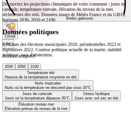
Découvrez les projections climatiques de votre commune : jours de
canicule, température estivale, élévation du niveau de la mer,
sécheresses des sols. Données issues de Météo France et du GIEC,
Brebis galeuses
horizons 2030, 2050 et 2100.
Données politiques
Climat
Résultats des élections municipales 2020, présidentielles 2022 et
législatives 2022. Couleur politique actuelle de la mairie, stabilité
politique, taux d'abstention.
Horizon temporel
2030
2050
2100
Température été
Hausse de la température moyenne en été
Nuits tropicales
Nuits où la température ne descend pas sous 20°C
Jours de canicule
Stress hydrique
Jours où la température dépasse 35°C
Jours avec sol sec en été
Élévation niveau mer
Élévation prévue du niveau de la mer