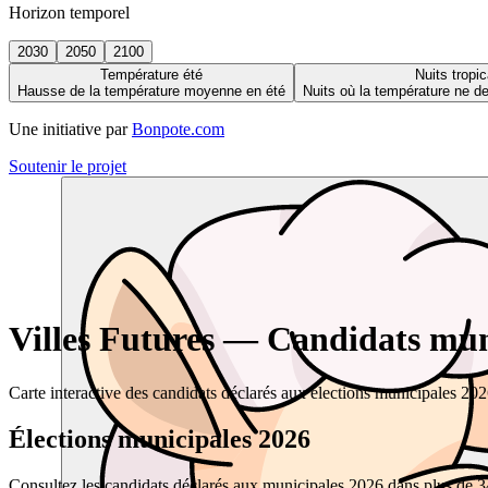
Horizon temporel
2030
2050
2100
Température été
Nuits tropic
Hausse de la température moyenne en été
Nuits où la température ne 
Une initiative par
Bonpote.com
Soutenir le projet
Villes Futures — Candidats muni
Carte interactive des candidats déclarés aux élections municipales 20
Élections municipales 2026
Consultez les candidats déclarés aux municipales 2026 dans plus de 34 0