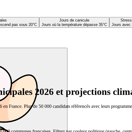
ales
Jours de canicule
Stress
descend pas sous 20°C
Jours où la température dépasse 35°C
Jours avec 
cipales 2026 et projections clim
26 en France. Plus de 50 000 candidats référencés avec leurs programmes,
00 communes françaises. Filtrez par couleur politique (gauche, centre, dr