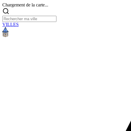
Chargement de la carte...
VILLES