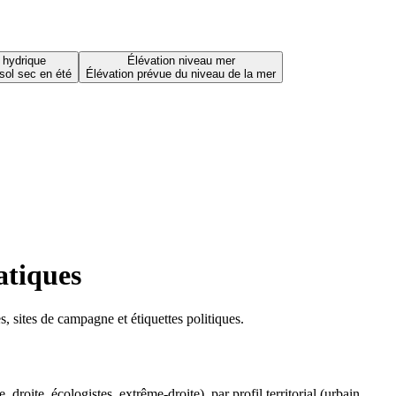
 hydrique
Élévation niveau mer
sol sec en été
Élévation prévue du niveau de la mer
atiques
 sites de campagne et étiquettes politiques.
oite, écologistes, extrême-droite), par profil territorial (urbain,