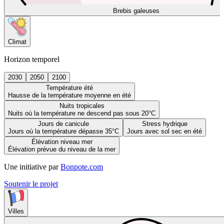
Brebis galeuses
Climat
Horizon temporel
2030
2050
2100
Température été
Hausse de la température moyenne en été
Nuits tropicales
Nuits où la température ne descend pas sous 20°C
Jours de canicule
Stress hydrique
Jours où la température dépasse 35°C
Jours avec sol sec en été
Élévation niveau mer
Élévation prévue du niveau de la mer
Une initiative par
Bonpote.com
Soutenir le projet
Villes