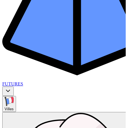
FUTURES
Villes