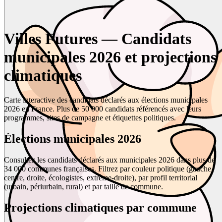
Villes Futures — Candidats
municipales 2026 et projections
climatiques
Carte interactive des candidats déclarés aux élections municipales
2026 en France. Plus de 50 000 candidats référencés avec leurs
programmes, sites de campagne et étiquettes politiques.
Élections municipales 2026
Consultez les candidats déclarés aux municipales 2026 dans plus de
34 000 communes françaises. Filtrez par couleur politique (gauche,
centre, droite, écologistes, extrême-droite), par profil territorial
(urbain, périurbain, rural) et par taille de commune.
Projections climatiques par commune