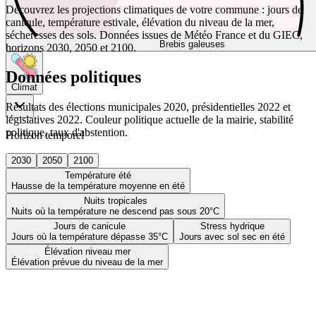
Découvrez les projections climatiques de votre commune : jours de
canicule, température estivale, élévation du niveau de la mer,
sécheresses des sols. Données issues de Météo France et du GIEC,
Brebis galeuses
horizons 2030, 2050 et 2100.
Données politiques
Climat
Résultats des élections municipales 2020, présidentielles 2022 et
législatives 2022. Couleur politique actuelle de la mairie, stabilité
politique, taux d'abstention.
Horizon temporel
2030
2050
2100
Température été
Hausse de la température moyenne en été
Nuits tropicales
Nuits où la température ne descend pas sous 20°C
Jours de canicule
Stress hydrique
Jours où la température dépasse 35°C
Jours avec sol sec en été
Élévation niveau mer
Élévation prévue du niveau de la mer