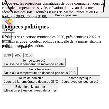
Découvrez les projections climatiques de votre commune : jours de
canicule, température estivale, élévation du niveau de la mer,
sécheresses des sols. Données issues de Météo France et du GIEC,
Brebis galeuses
horizons 2030, 2050 et 2100.
Données politiques
Climat
Résultats des élections municipales 2020, présidentielles 2022 et
législatives 2022. Couleur politique actuelle de la mairie, stabilité
politique, taux d'abstention.
Horizon temporel
2030
2050
2100
Température été
Hausse de la température moyenne en été
Nuits tropicales
Nuits où la température ne descend pas sous 20°C
Jours de canicule
Stress hydrique
Jours où la température dépasse 35°C
Jours avec sol sec en été
Élévation niveau mer
Élévation prévue du niveau de la mer