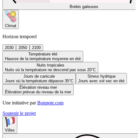
Brebis galeuses
Climat
Horizon temporel
2030
2050
2100
Température été
Hausse de la température moyenne en été
Nuits tropicales
Nuits où la température ne descend pas sous 20°C
Jours de canicule
Stress hydrique
Jours où la température dépasse 35°C
Jours avec sol sec en été
Élévation niveau mer
Élévation prévue du niveau de la mer
Une initiative par
Bonpote.com
Soutenir le projet
Villes