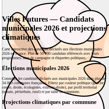
Villes Futures — Candidats
municipales 2026 et projections
climatiques
Carte interactive des candidats déclarés aux élections municipales
2026 en France. Plus de 50 000 candidats référencés avec leurs
programmes, sites de campagne et étiquettes politiques.
Élections municipales 2026
Consultez les candidats déclarés aux municipales 2026 dans plus de
34 000 communes françaises. Filtrez par couleur politique (gauche,
centre, droite, écologistes, extrême-droite), par profil territorial
(urbain, périurbain, rural) et par taille de commune.
Projections climatiques par commune