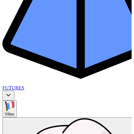
FUTURES
Villes