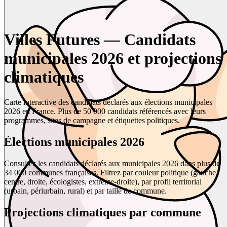
Villes Futures — Candidats
municipales 2026 et projections
climatiques
Carte interactive des candidats déclarés aux élections municipales
2026 en France. Plus de 50 000 candidats référencés avec leurs
programmes, sites de campagne et étiquettes politiques.
Élections municipales 2026
Consultez les candidats déclarés aux municipales 2026 dans plus de
34 000 communes françaises. Filtrez par couleur politique (gauche,
centre, droite, écologistes, extrême-droite), par profil territorial
(urbain, périurbain, rural) et par taille de commune.
Projections climatiques par commune