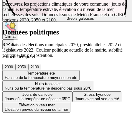
Découvrez les projections climatiques de votre commune : jours de
canicule, température estivale, élévation du niveau de la mer,
sécheresses des sols. Données issues de Météo France et du GIEC,
Brebis galeuses
horizons 2030, 2050 et 2100.
Données politiques
Climat
Résultats des élections municipales 2020, présidentielles 2022 et
législatives 2022. Couleur politique actuelle de la mairie, stabilité
politique, taux d'abstention.
Horizon temporel
2030
2050
2100
Température été
Hausse de la température moyenne en été
Nuits tropicales
Nuits où la température ne descend pas sous 20°C
Jours de canicule
Stress hydrique
Jours où la température dépasse 35°C
Jours avec sol sec en été
Élévation niveau mer
Élévation prévue du niveau de la mer