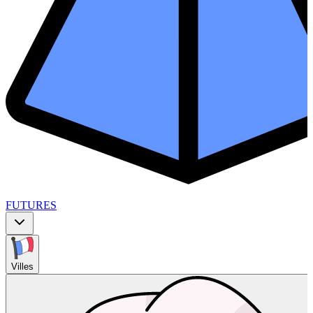
FUTURES
Villes