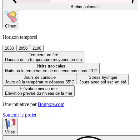
Brebis galeuses
Climat
Horizon temporel
2030
2050
2100
Température été
Hausse de la température moyenne en été
Nuits tropicales
Nuits où la température ne descend pas sous 20°C
Jours de canicule
Stress hydrique
Jours où la température dépasse 35°C
Jours avec sol sec en été
Élévation niveau mer
Élévation prévue du niveau de la mer
Une initiative par
Bonpote.com
Soutenir le projet
Villes