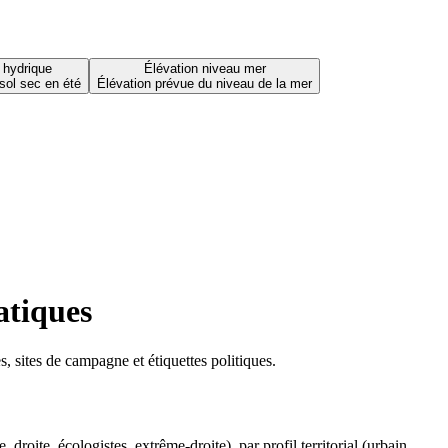
 hydrique
Élévation niveau mer
sol sec en été
Élévation prévue du niveau de la mer
atiques
 sites de campagne et étiquettes politiques.
oite, écologistes, extrême-droite), par profil territorial (urbain,