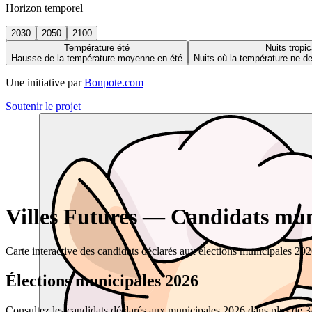
Horizon temporel
2030
2050
2100
Température été
Nuits tropic
Hausse de la température moyenne en été
Nuits où la température ne 
Une initiative par
Bonpote.com
Soutenir le projet
Villes Futures — Candidats muni
Carte interactive des candidats déclarés aux élections municipales 20
Élections municipales 2026
Consultez les candidats déclarés aux municipales 2026 dans plus de 34 0