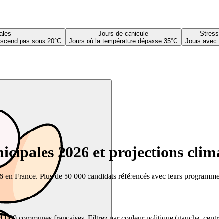
ales
Jours de canicule
Stress
descend pas sous 20°C
Jours où la température dépasse 35°C
Jours avec 
cipales 2026 et projections clim
26 en France. Plus de 50 000 candidats référencés avec leurs programmes,
00 communes françaises. Filtrez par couleur politique (gauche, centre, dr