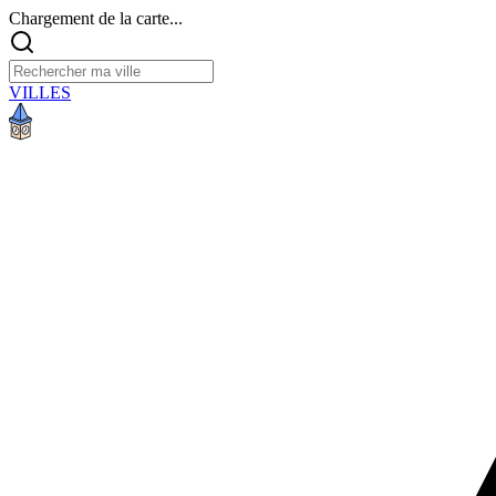
Chargement de la carte...
VILLES