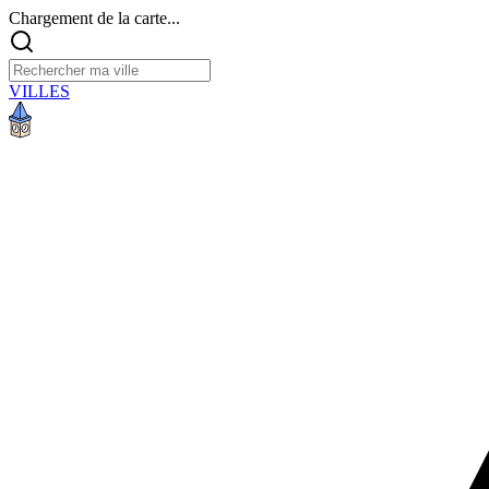
Chargement de la carte...
VILLES