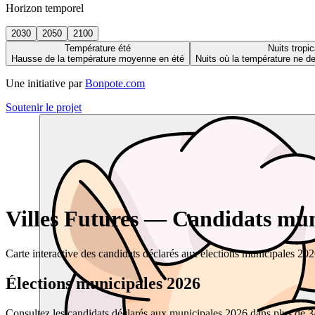
Horizon temporel
2030
2050
2100
Température été
Nuits tropic
Hausse de la température moyenne en été
Nuits où la température ne 
Une initiative par
Bonpote.com
Soutenir le projet
Villes Futures — Candidats muni
Carte interactive des candidats déclarés aux élections municipales 20
Élections municipales 2026
Consultez les candidats déclarés aux municipales 2026 dans plus de 34 0