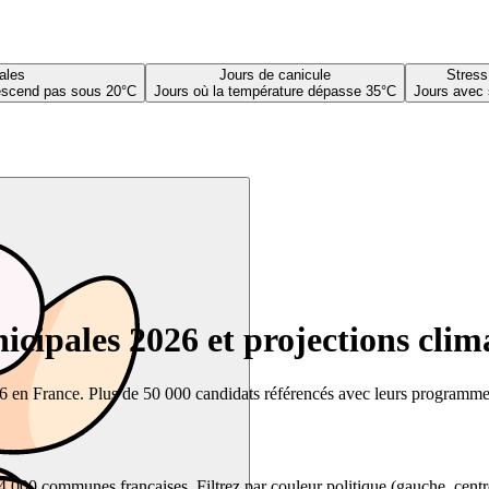
ales
Jours de canicule
Stress
descend pas sous 20°C
Jours où la température dépasse 35°C
Jours avec 
cipales 2026 et projections clim
26 en France. Plus de 50 000 candidats référencés avec leurs programmes,
00 communes françaises. Filtrez par couleur politique (gauche, centre, dr