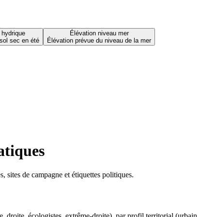
 hydrique
Élévation niveau mer
sol sec en été
Élévation prévue du niveau de la mer
atiques
 sites de campagne et étiquettes politiques.
oite, écologistes, extrême-droite), par profil territorial (urbain,