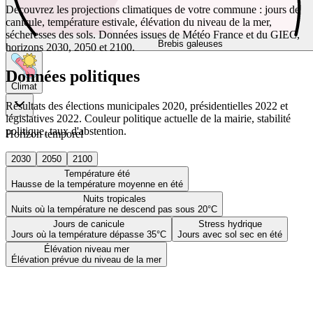
Découvrez les projections climatiques de votre commune : jours de
canicule, température estivale, élévation du niveau de la mer,
sécheresses des sols. Données issues de Météo France et du GIEC,
Brebis galeuses
horizons 2030, 2050 et 2100.
Données politiques
Climat
Résultats des élections municipales 2020, présidentielles 2022 et
législatives 2022. Couleur politique actuelle de la mairie, stabilité
politique, taux d'abstention.
Horizon temporel
2030
2050
2100
Température été
Hausse de la température moyenne en été
Nuits tropicales
Nuits où la température ne descend pas sous 20°C
Jours de canicule
Stress hydrique
Jours où la température dépasse 35°C
Jours avec sol sec en été
Élévation niveau mer
Élévation prévue du niveau de la mer