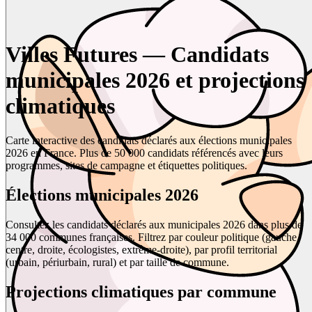
Villes Futures — Candidats
municipales 2026 et projections
climatiques
Carte interactive des candidats déclarés aux élections municipales
2026 en France. Plus de 50 000 candidats référencés avec leurs
programmes, sites de campagne et étiquettes politiques.
Élections municipales 2026
Consultez les candidats déclarés aux municipales 2026 dans plus de
34 000 communes françaises. Filtrez par couleur politique (gauche,
centre, droite, écologistes, extrême-droite), par profil territorial
(urbain, périurbain, rural) et par taille de commune.
Projections climatiques par commune