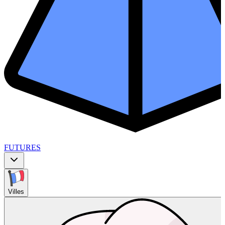
FUTURES
Villes