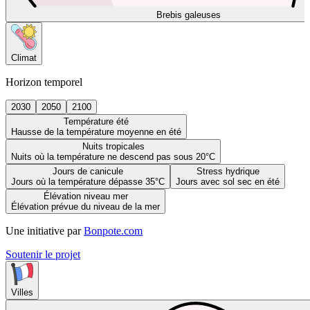
Brebis galeuses
Climat
Horizon temporel
2030
2050
2100
Température été
Hausse de la température moyenne en été
Nuits tropicales
Nuits où la température ne descend pas sous 20°C
Jours de canicule
Stress hydrique
Jours où la température dépasse 35°C
Jours avec sol sec en été
Élévation niveau mer
Élévation prévue du niveau de la mer
Une initiative par
Bonpote.com
Soutenir le projet
Villes