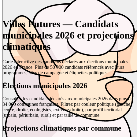
Villes Futures — Candidats
municipales 2026 et projections
climatiques
Carte interactive des candidats déclarés aux élections municipales
2026 en France. Plus de 50 000 candidats référencés avec leurs
programmes, sites de campagne et étiquettes politiques.
Élections municipales 2026
Consultez les candidats déclarés aux municipales 2026 dans plus de
34 000 communes françaises. Filtrez par couleur politique (gauche,
centre, droite, écologistes, extrême-droite), par profil territorial
(urbain, périurbain, rural) et par taille de commune.
Projections climatiques par commune