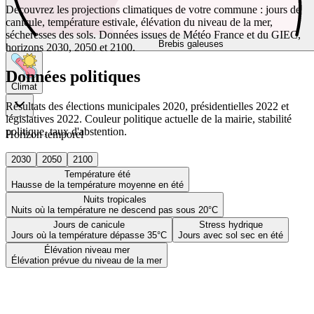
Découvrez les projections climatiques de votre commune : jours de
canicule, température estivale, élévation du niveau de la mer,
sécheresses des sols. Données issues de Météo France et du GIEC,
Brebis galeuses
horizons 2030, 2050 et 2100.
Données politiques
Climat
Résultats des élections municipales 2020, présidentielles 2022 et
législatives 2022. Couleur politique actuelle de la mairie, stabilité
politique, taux d'abstention.
Horizon temporel
2030
2050
2100
Température été
Hausse de la température moyenne en été
Nuits tropicales
Nuits où la température ne descend pas sous 20°C
Jours de canicule
Stress hydrique
Jours où la température dépasse 35°C
Jours avec sol sec en été
Élévation niveau mer
Élévation prévue du niveau de la mer