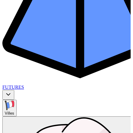
FUTURES
Villes