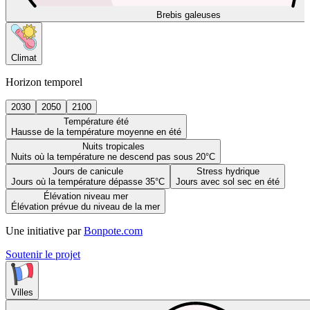
Brebis galeuses
Climat
Horizon temporel
2030
2050
2100
Température été
Hausse de la température moyenne en été
Nuits tropicales
Nuits où la température ne descend pas sous 20°C
Jours de canicule
Stress hydrique
Jours où la température dépasse 35°C
Jours avec sol sec en été
Élévation niveau mer
Élévation prévue du niveau de la mer
Une initiative par
Bonpote.com
Soutenir le projet
Villes